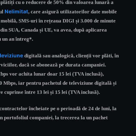
plătiți cu o reducere de 50% din valoarea lunară a
Nelimitat
ul
, care asigură utilizatorilor date mobile
și mobilă, SMS-uri în rețeaua DIGI și 3.000 de minute
e din SUA, Canada și UE, va avea, după aplicarea
u un an întreg*.
leviziune
digitală
sau
analogică
, clienții vor plăti, în
rviciilor, dacă se abonează pe durata campaniei.
Mbps
vor achita lunar doar
15 lei
(TVA inclusă
),
00 Mbps
, iar pentru
pachetul de televiziune digitală și
re cuprinse
între 13 lei și 15 lei (TVA inclusă)
.
ontractelor încheiate pe o perioadă de 24 de luni, la
n portofoliul companiei, la trecerea la un pachet