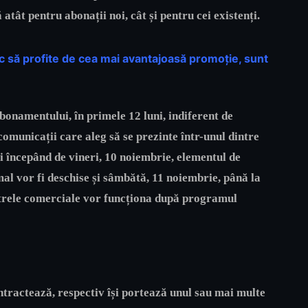
 atât pentru abonații noi, cât și pentru cei existenți.
sc să profite de cea mai avantajoasă promoție, sunt
onamentului, în primele 12 luni, indiferent de
ecomunicații care aleg să se prezinte într-unul dintre
ei începând de vineri, 10 noiembrie, elementul de
l vor fi deschise și sâmbătă, 11 noiembrie, până la
ntrele comerciale vor funcționa după programul
contractează, respectiv își portează unul sau mai multe