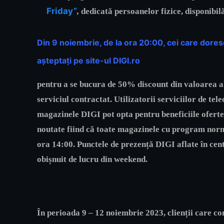
Friday”
,
dedicată persoanelor fizice, disponibilă
Din 9 noiembrie, de la ora 20:00
, cei care dore
așteptați pe site-ul
DIGI.ro
pentru a se bucura de
50% discount din valoarea ab
serviciul contractat. Utilizatorii serviciilor de tel
magazinele DIGI
pot opta pentru beneficiile ofert
noutate fiind că toate magazinele cu program norma
ora 14:00. Punctele de prezență DIGI aflate în ce
obișnuit de lucru din weekend.
În perioada
9 – 12 noiembrie 2023
, clienții care 