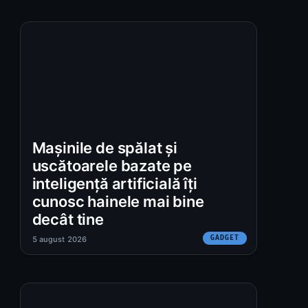
Mașinile de spălat și
uscătoarele bazate pe
inteligență artificială îți
cunosc hainele mai bine
decât tine
GADGET
5 august 2026