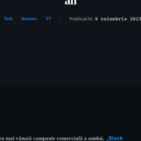
an
Publicat în:
9 noiembrie 202
Tech
Internet
TV
„Black
u cea mai vânată campanie comercială a anului,