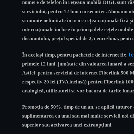
numere de telefon în rețeaua mobilă DIGI, sunt răs
serviciului, pentru 12 luni consecutive. Abonament
și minute nelimitate în orice rețea națională fixă 
internaționale incluse în principalele rețele mobil
discountului, prețul special de
2,5 euro/lună
, pentr
te
În același timp, pentru pachetele de
internet fix
,
primele 12 luni, jumătate din valoarea lunară a se
Astfel, pentru serviciul de internet
Fiberlink 500 
respectiv
20 lei (TVA inclusă)
pentru
Fiberlink 10
analogică
, utilizatorii se vor bucura de tarife luna
Promoția de 50%, timp de un an, se aplică tuturor c
suplimentarea cu unul sau mai multe servicii noi di
superior sau activarea unei extraopțiuni.