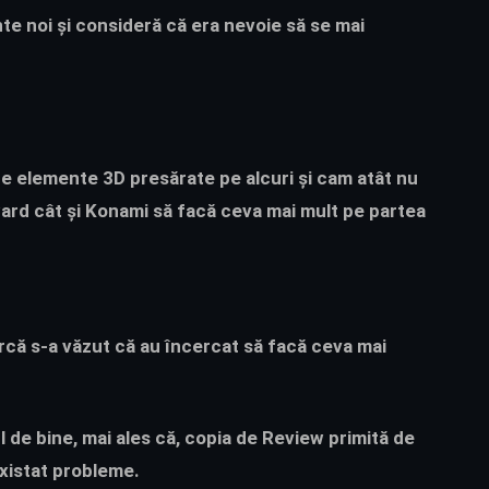
te noi și consideră că era nevoie să se mai
te elemente 3D presărate pe alcuri și cam atât nu
ward
cât și Konami să facă ceva mai mult pe partea
rcă s-a văzut că au încercat să facă ceva mai
 de bine, mai ales că, copia de Review primită de
existat probleme.