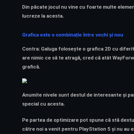
Din păcate jocul nu vine cu foarte multe elemen
lucreze la acesta.
Grafica este o combinație între vechi și nou
Contra: Galuga folosește o grafica 2D cu diferi
are nimic ce să te atragă, cred că atât
WayFor
grafică.
Anumite nivele sunt destul de interesante și pa
special cu acesta.
Pe partea de optimizare pot spune că stă destul
către noi a venit pentru PlayStation 5 și nu au 