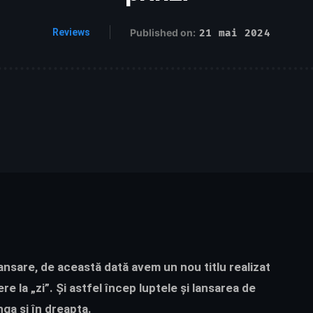
Reviews
Published on:
21 mai 2024
ansare, de această dată avem un nou titlu realizat
la „zi”. Și astfel încep luptele și lansarea de
nga și în dreapta.