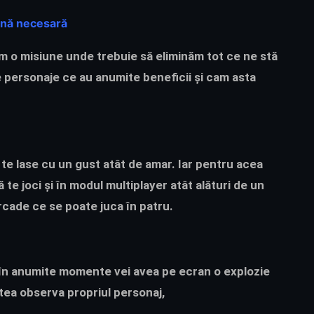
lină necesară
m o misiune unde trebuie să eliminăm tot ce ne stă
e personaje ce au anumite beneficii și cam asta
 te lase cu un gust atât de amar. Iar pentru acea
ă te joci și în modul multiplayer atât alături de un
rcade ce se poate juca în patru.
l și în anumite momente vei avea pe ecran o explozie
utea observa propriul personaj,