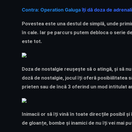
Contra: Operation Galuga
îți dă doza de adrena
Povestea este una destul de simplă, unde primi
în cale. Iar pe parcurs putem debloca o serie d
este tot.
Doza de nostalgie reușește să o atingă, și să nu
doză de nostalgie, jocul îți oferă posibiilitatea s
prieten sau de încă 3 oferind un mod intitulat a
Inimacii or să îți vină în toate direcțile posibi
de gloanțe, bombe și inamici de nu îți vei mai p