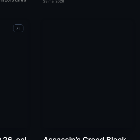
din 2013 care a
28 mai 2026
26, cel
Assassin’s Creed Black