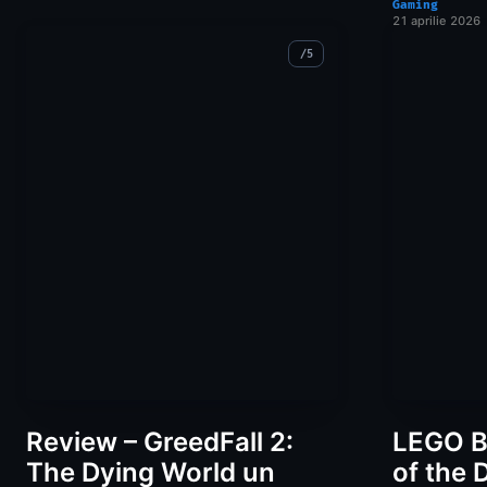
Gaming
21 aprilie 2026
Review – GreedFall 2:
LEGO B
The Dying World un
of the 