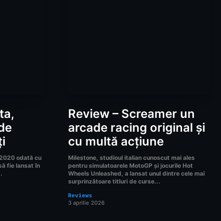
ta,
Review – Screamer un
 de
arcade racing original și
i
cu multă acțiune
n 2020 odată cu
Milestone, studioul italian cunoscut mai ales
ă fie lansat în
pentru simulatoarele MotoGP și jocurile Hot
.
Wheels Unleashed, a lansat unul dintre cele mai
surprinzătoare titluri de curse...
Reviews
3 aprilie 2026