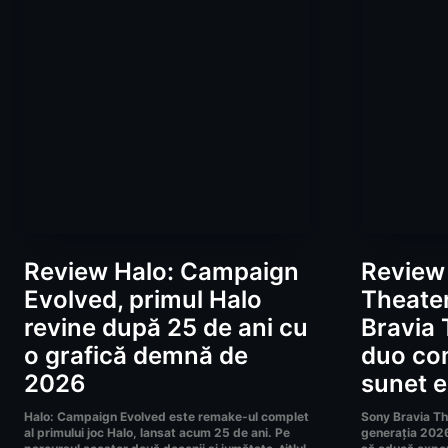
Review Halo: Campaign
Review 
Evolved, primul Halo
Theater
revine după 25 de ani cu
Bravia 
o grafică demnă de
duo co
2026
sunet e
Halo: Campaign Evolved este remake-ul complet
Sony Bravia Th
al primului joc Halo, lansat acum 25 de ani. Pe
generația 2026