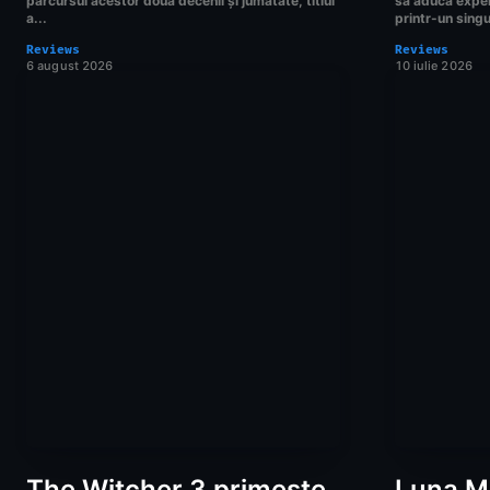
parcursul acestor două decenii și jumătate, titlul
să aducă exper
a...
printr-un singu
Reviews
Reviews
6 august 2026
10 iulie 2026
The Witcher 3 primește
Luna Ma