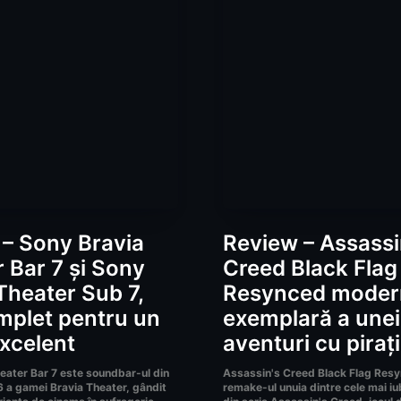
– Sony Bravia
Review – Assassi
 Bar 7 și Sony
Creed Black Flag
Theater Sub 7,
Resynced moder
mplet pentru un
exemplară a unei
xcelent
aventuri cu pirați
eater Bar 7 este soundbar-ul din
Assassin's Creed Black Flag Res
 a gamei Bravia Theater, gândit
remake-ul unuia dintre cele mai iu