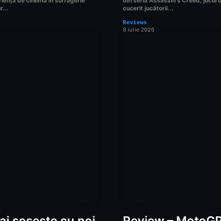
iența de cinema în sufragerie
din seria Assassin's Creed, jocul 
r...
cucerit jucătorii...
Reviews
8 iulie 2026
i sosește cu noi
Review – MotoGP 