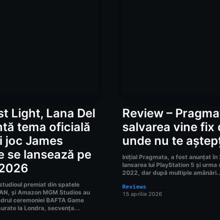
st Light, Lana Del
Review – Pragma
tă tema oficială
salvarea vine fix
i joc James
unde nu te aștepț
 se lansează pe
Inițial Pragmata, a fost anunțat î
 2026
lansarea lui PlayStation 5 și urma s
2022, dar după multiple amânări..
 studioul premiat din spatele
Reviews
MAN, și Amazon MGM Studios au
15 aprilie 2026
cadrul ceremoniei BAFTA Game
rate la Londra, secvența...