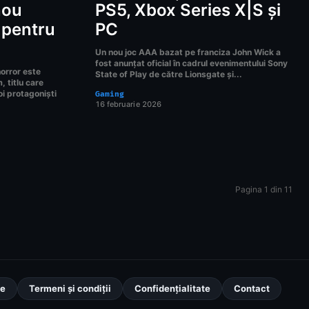
nou
PS5, Xbox Series X|S și
 pentru
PC
Un nou joc AAA bazat pe franciza John Wick a
fost anunțat oficial în cadrul evenimentului Sony
horror este
State of Play de către Lionsgate și...
 titlu care
oi protagoniști
Gaming
16 februarie 2026
Pagina 1 din 11
ie
Termeni și condiții
Confidențialitate
Contact