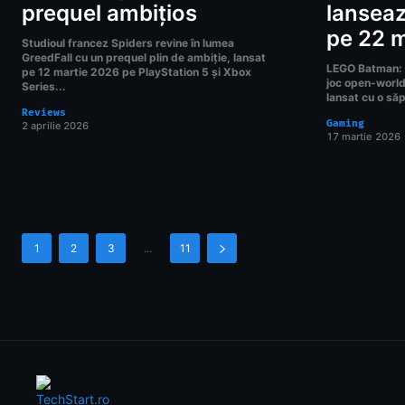
prequel ambițios
lansea
pe 22 
Studioul francez Spiders revine în lumea
GreedFall cu un prequel plin de ambiție, lansat
LEGO Batman: L
pe 12 martie 2026 pe PlayStation 5 și Xbox
joc open-world 
Series...
lansat cu o să
Reviews
Gaming
2 aprilie 2026
17 martie 2026
1
2
3
...
11