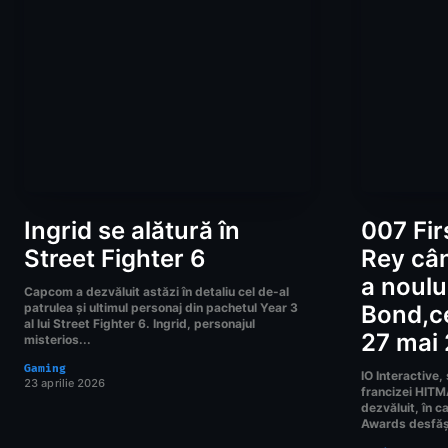
Ingrid se alătură în
007 Fir
Street Fighter 6
Rey cân
a noulu
Capcom a dezvăluit astăzi în detaliu cel de-al
patrulea și ultimul personaj din pachetul Year 3
Bond,ce
al lui Street Fighter 6. Ingrid, personajul
27 mai
misterios...
Gaming
IO Interactive,
23 aprilie 2026
francizei HIT
dezvăluit, în 
Awards desfășu