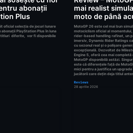
pentru abonații
mai realist simul
tion Plus
moto de până a
t oficial selecția de jocuri lunare
MotoGP 26 este cel mai bun simul
 abonații PlayStation Plus în luna
motociclism oficial al momentului,
itluri diferite, vor fi disponibile
rider-based handling rafinat, un
imersiv, Dynamic Rider Ratings c
cu sezonul real și o polișare gener
excepțională. Dezvoltat de Milest
Engine 5, oferă cea mai completă
MotoGP disponibilă astăzi. Singu
este că diferențele față de MotoG
mici pentru a justifica un upgrade
jucătorii care dețin deja titlul anter
Reviews
28 aprilie 2026