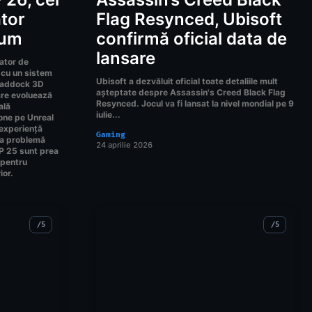
ator
Flag Resynced, Ubisoft
cum
confirmă oficial data de
lansare
ator de
 cu un sistem
Ubisoft a dezvăluit oficial toate detaliile mult
 paddock 3D
așteptate despre Assassin's Creed Black Flag
are evoluează
Resynced. Jocul va fi lansat la nivel mondial pe 9
ală
iulie...
one pe Unreal
 experiență
Gaming
ra problemă
24 aprilie 2026
P 25 sunt prea
 pentru
ior.