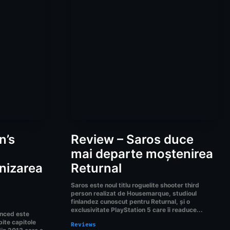
n’s
Review – Saros duce
mai departe moștenirea
nizarea
Returnal
Saros este noul titlu roguelite shooter third
person realizat de Housemarque, studioul
finlandez cunoscut pentru Returnal, și o
exclusivitate PlayStation 5 care îi readuce...
ynced este
bite capitole
Reviews