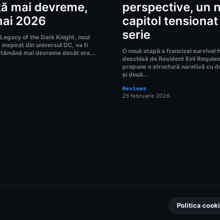
ză mai devreme,
perspective, un 
mai 2026
capitol tensionat
serie
egacy of the Dark Knight, noul
inspirat din universul DC, va fi
O nouă etapă a francizei survival 
ptămână mai devreme decât era...
deschisă de Resident Evil Requiem,
propune o structură narativă cu d
și două...
Reviews
25 februarie 2026
Politica cook