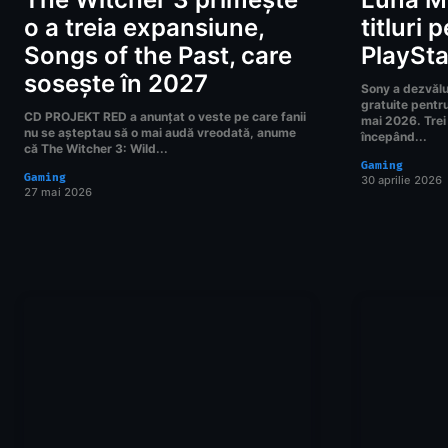
o a treia expansiune,
titluri 
Songs of the Past, care
PlaySta
sosește în 2027
Sony a dezvălui
gratuite pentru
CD PROJEKT RED a anunțat o veste pe care fanii
mai 2026. Trei t
nu se așteptau să o mai audă vreodată, anume
începând...
că The Witcher 3: Wild...
Gaming
Gaming
30 aprilie 2026
27 mai 2026