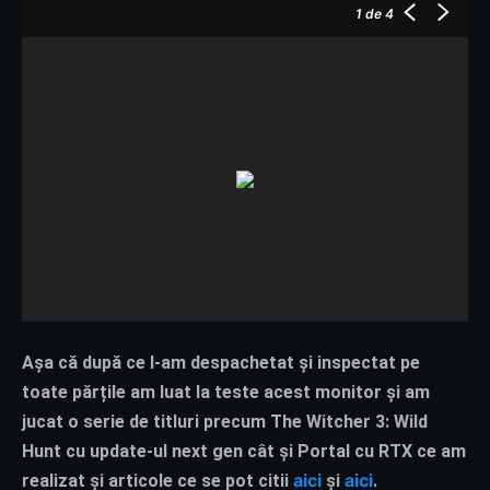
1
de 4
Așa că după ce l-am despachetat și inspectat pe
toate părțile am luat la teste acest monitor și am
jucat o serie de titluri precum The Witcher 3: Wild
Hunt cu update-ul next gen cât și Portal cu RTX ce am
aici
aici
realizat și articole ce se pot citii
și
.