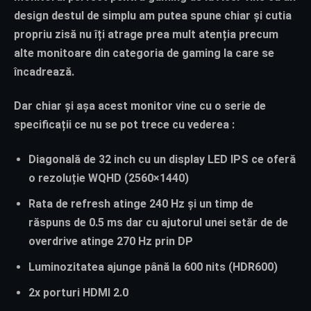
design destul de simplu am putea spune chiar și cutia
propriu zisă nu îți atrage prea mult atenția precum
alte monitoare din categoria de gaming la care se
încadrează.
Dar chiar și așa acest monitor vine cu o serie de
specificații ce nu se pot trece cu vederea :
Diagonală de 32 inch cu un display LED IPS ce oferă
o rezoluție WQHD (2560×1440)
Rata de refresh atinge 240 Hz și un timp de
răspuns de 0.5 ms dar cu ajutorul unei setăr de de
overdrive atinge 270 Hz prin DP
Luminozitatea ajunge până la 600 nits (HDR600)
2x porturi HDMI 2.0