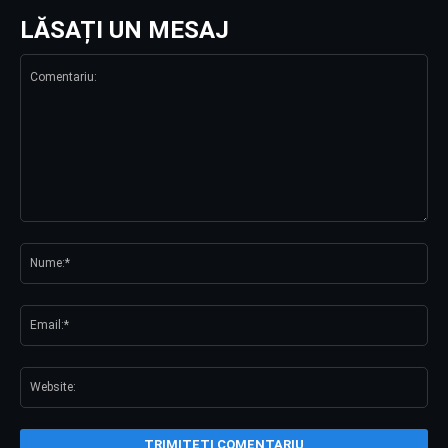
LĂSAȚI UN MESAJ
Comentariu:
Nu
Ema
Web