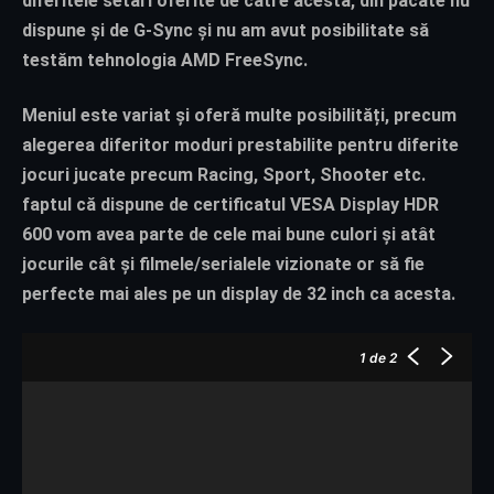
diferitele setări oferite de către acesta, din păcate nu
dispune și de G-Sync și nu am avut posibilitate să
testăm tehnologia AMD FreeSync.
Meniul este variat și oferă multe posibilități, precum
alegerea diferitor moduri prestabilite pentru diferite
jocuri jucate precum Racing, Sport, Shooter etc.
faptul că dispune de certificatul VESA Display HDR
600 vom avea parte de cele mai bune culori și atât
jocurile cât și filmele/serialele vizionate or să fie
perfecte mai ales pe un display de 32 inch ca acesta.
1
de 2