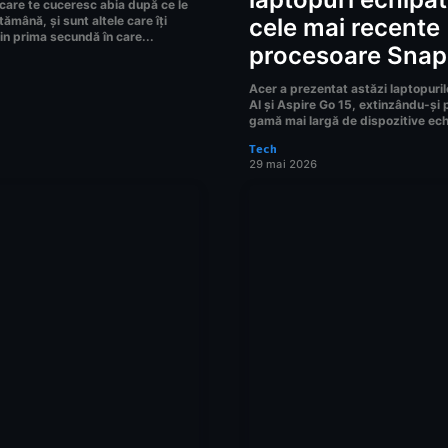
 care te cuceresc abia după ce le
tămână, și sunt altele care îți
cele mai recente
in prima secundă în care...
procesoare Sna
Acer a prezentat astăzi laptopuril
AI și Aspire Go 15, extinzându-și p
gamă mai largă de dispozitive ech
Tech
29 mai 2026