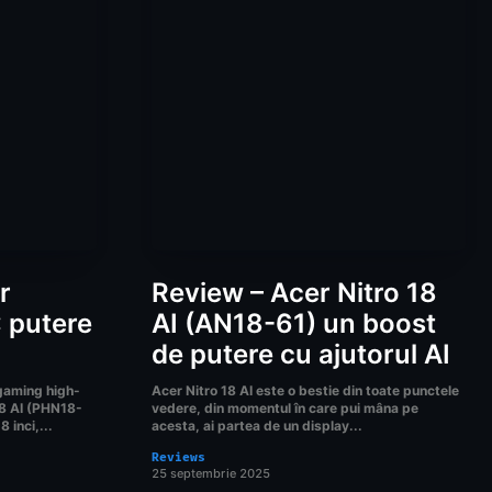
r
Review – Acer Nitro 18
: putere
AI (AN18-61) un boost
de putere cu ajutorul AI
 gaming high-
Acer Nitro 18 AI este o bestie din toate punctele
18 AI (PHN18-
vedere, din momentul în care pui mâna pe
 inci,...
acesta, ai partea de un display...
Reviews
25 septembrie 2025