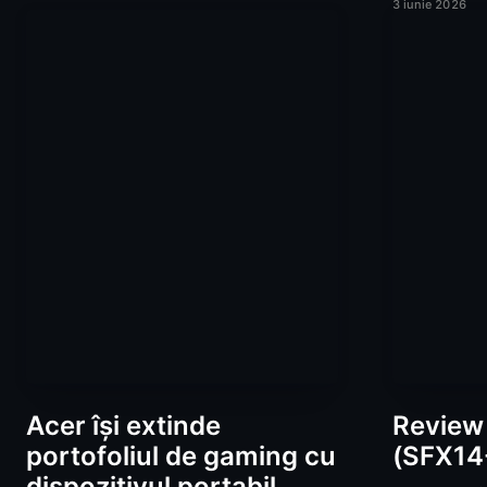
3 iunie 2026
Acer își extinde
Review 
portofoliul de gaming cu
(SFX14
dispozitivul portabil