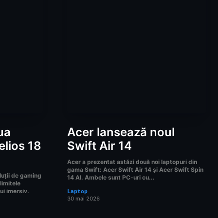
ua
Acer lansează noul
lios 18
Swift Air 14
Acer a prezentat astăzi două noi laptopuri din
gama Swift: Acer Swift Air 14 și Acer Swift Spin
luții de gaming
14 AI. Ambele sunt PC-uri cu...
limitele
lui imersiv.
Laptop
30 mai 2026