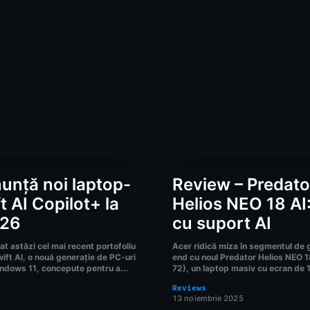
unță noi laptop-
Review – Predato
t AI Copilot+ la
Helios NEO 18 AI
026
cu suport AI
t astăzi cel mai recent portofoliu
Acer ridică miza în segmentul de
ift AI, o nouă generație de PC-uri
end cu noul Predator Helios NEO 
ndows 11, concepute pentru a...
72), un laptop masiv cu ecran de 18
Reviews
13 noiembrie 2025