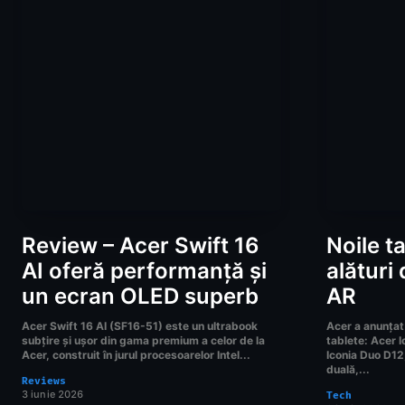
Review – Acer Swift 16
Noile t
AI oferă performanță și
alături 
un ecran OLED superb
AR
Acer Swift 16 AI (SF16-51) este un ultrabook
Acer a anunțat
subțire și ușor din gama premium a celor de la
tablete: Acer I
Acer, construit în jurul procesoarelor Intel...
Iconia Duo D12
duală,...
Reviews
3 iunie 2026
Tech