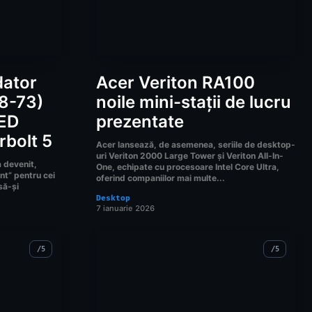
dator
Acer Veriton RA100
18-73)
noile mini-stații de lucru
LED
prezentate
rbolt 5
Acer lansează, de asemenea, seriile de desktop-
uri Veriton 2000 Large Tower și Veriton All-In-
a devenit,
One, echipate cu procesoare Intel Core Ultra,
nt” pentru cei
oferind companiilor mai multe...
să-și
Desktop
7 ianuarie 2026