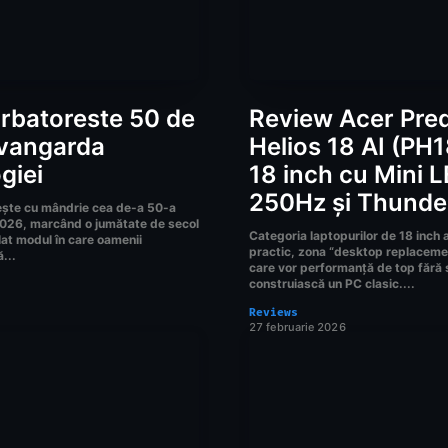
rbatoreste 50 de
Review Acer Pre
avangarda
Helios 18 AI (PH
giei
18 inch cu Mini 
250Hz și Thunde
ește cu mândrie cea de-a 50-a
2026, marcând o jumătate de secol
Categoria laptopurilor de 18 inch 
lat modul în care oamenii
practic, zona “desktop replaceme
...
care vor performanță de top fără 
construiască un PC clasic....
Reviews
27 februarie 2026