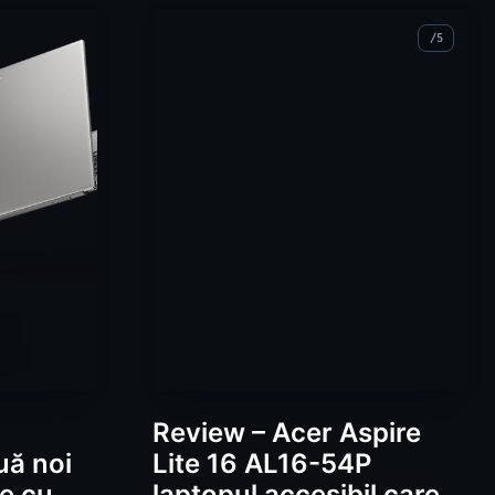
Review – Acer Aspire
uă noi
Lite 16 AL16-54P
te cu
laptopul accesibil care