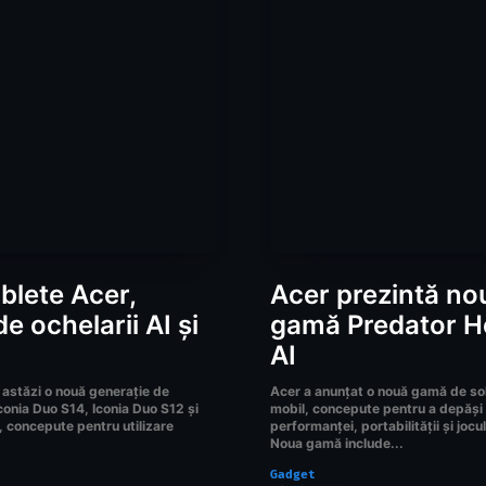
ablete Acer,
Acer prezintă no
de ochelarii AI și
gamă Predator He
AI
 astăzi o nouă generație de
Acer a anunțat o nouă gamă de so
conia Duo S14, Iconia Duo S12 și
mobil, concepute pentru a depăși 
, concepute pentru utilizare
performanței, portabilității și jocu
Noua gamă include...
Gadget