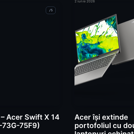
2 iunie 2026
– Acer Swift X 14
Acer își extinde
-73G-75F9)
portofoliul cu do
laptopuri echipa