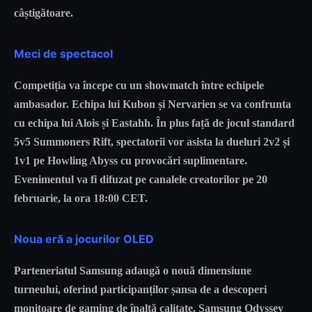
câștigătoare.
Meci de spectacol
Competiția va începe cu un showmatch între echipele
ambasador. Echipa lui Kubon și Nervarien se va confrunta
cu echipa lui Alois și Eastahh. În plus față de jocul standard
5v5 Summoners Rift, spectatorii vor asista la dueluri 2v2 și
1v1 pe Howling Abyss cu provocări suplimentare.
Evenimentul va fi difuzat pe canalele creatorilor pe 20
februarie, la ora 18:00 CET.
Noua eră a jocurilor OLED
Parteneriatul Samsung adaugă o nouă dimensiune
turneului, oferind participanților șansa de a descoperi
monitoare de gaming de înaltă calitate. Samsung Odyssey