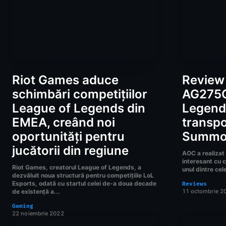
Riot Games aduce
Review
schimbări competițiilor
AG275Q
League of Legends din
Legends
EMEA, creând noi
transpo
oportunități pentru
Summon
jucătorii din regiune
AOC a realizat
interesant cu c
Riot Games, creatorul League of Legends, a
unul dintre cele
dezvăluit noua structură pentru competițiile LoL
Esports, odată cu startul celei de-a doua decade
Reviews
de existență a...
11 octombrie 2
Gaming
22 noiembrie 2022