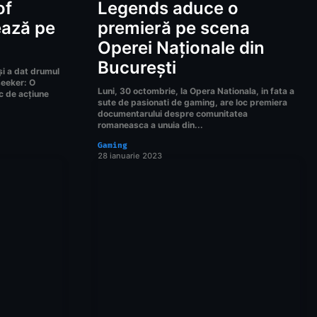
of
Legends aduce o
ează pe
premieră pe scena
Operei Naționale din
București
și a dat drumul
eeker: O
Luni, 30 octombrie, la Opera Nationala, in fata a
c de acțiune
sute de pasionati de gaming, are loc premiera
documentarului despre comunitatea
romaneasca a unuia din...
Gaming
28 ianuarie 2023