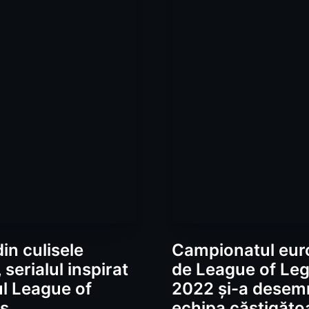
din culisele
Campionatul eu
serialul inspirat
de League of Le
ul League of
2022 și-a desem
s
echipa căștigăto