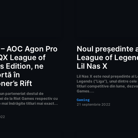
 – AOC Agon Pro
Noul președinte a
X League of
League of Legen
 Edition, ne
Lil Nas X
rtă în
Lil Nas X este noul președinte al 
er’s Rift
Legends (“Liga”), unul dintre cele
titluri competitive din lume, dezvo
Games....
 un parteneriat destul de
ei de la Riot Games respectiv cu
Gaming
 mai îndrăgite titluri mai exact...
21 septembrie 2022
022