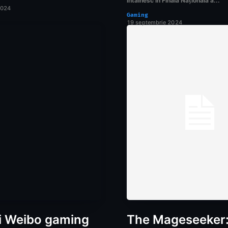
întâlnesc în Finala Națională a...
2024
Gaming
19 septembrie 2024
i Weibo gaming
The Mageseeker