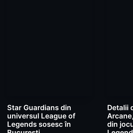
Star Guardians din
Detalii 
universul League of
Arcane, 
Legends sosesc în
din joc
București
Legend