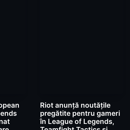
ropean
Riot anunță noutățile
gends
pregătite pentru gameri
nat
în League of Legends,
are
Teamfight Tactics și