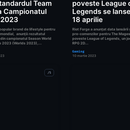
standardul Team
poveste League 
a Campionatul
Legends se lans
 2023
18 aprilie
popular brand de lifestyle pentru
Riot Forge a anunțat data lansării 
 mondial, anunță rezultatul
pre-comenzilor pentru The Mages
ic din campionatul Season World
poveste League of Legends, un jo
 2023 (Worlds 2023),...
RPG 2D...
Gaming
023
10 martie 2023