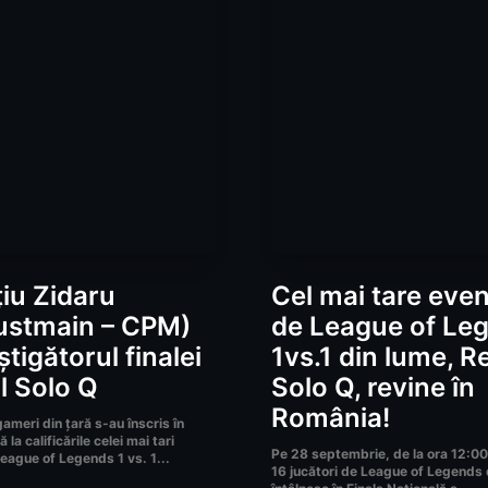
iu Zidaru
Cel mai tare eve
ustmain – CPM)
de League of Le
tigătorul finalei
1vs.1 din lume, R
l Solo Q
Solo Q, revine în
România!
meri din țară s-au înscris în
la calificările celei mai tari
Pe 28 septembrie, de la ora 12:00,
eague of Legends 1 vs. 1...
16 jucători de League of Legends 