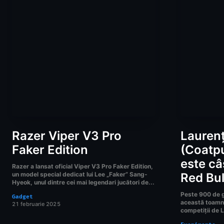
Razer Viper V3 Pro
Laurenț
Faker Edition
(Coatp
este câș
Razer a lansat oficial Viper V3 Pro Faker Edition,
un model special dedicat lui Lee „Faker” Sang-
Red Bul
Hyeok, unul dintre cei mai legendari jucători de...
Peste 900 de ga
Gadget
această toamnă 
21 februarie 2025
competiții de L