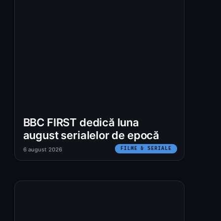
BBC FIRST dedică luna
august serialelor de epocă
FILME & SERIALE
6 august 2026