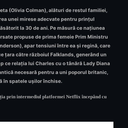
eta (Olivia Colman), alături de restul familiei,
irea unei mirese adecvate pentru prințul
ăsătorit la 30 de ani. Pe măsură ce națiunea
versate propuse de prima femeie Prim Ministru
nderson), apar tensiuni între ea și regină, care
 țara către războiul Falklands, generând un
p ce relația lui Charles cu o tânără Lady Diana
tică necesară pentru a uni poporul britanic,
ă în spatele ușilor închise.
ia prin intermediul platformei Netflix începând cu