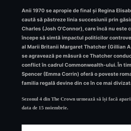
Anii 1970 se apropie de final și Regina Elisab
caută să păstreze linia succesiunii prin găs
Charles (Josh O’Connor), care încă nu este c
începe să simtă impactul politicilor contro
al Marii Britanii Margaret Thatcher (Gillian A
se agravează pe măsură ce Thatcher conduce
conflict în cadrul Commonwealth-ului. În tim
Spencer (Emma Corrin) oferă o poveste roman
familia regală devine din ce în ce mai divizat
Sezonul 4 din The Crown urmează să își facă apariț
data de 15 noiembrie.