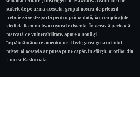
semănat teroare și distrugere în Hawkins. Având încă de
suferit de pe urma acesteia, grupul nostru de prieteni
trebuie să se despartă pentru prima dată, iar complicațiile
vieții de liceu nu le-au ușurat existența. În această perioadă
marcată de vulnerabilitate, apare o nouă și
înspăimântătoare amenințare. Dezlegarea groaznicului
mister al acesteia ar putea pune capăt, în sfârșit, ororilor din
Lumea Răsturnată.