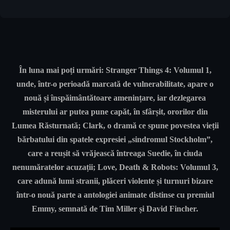
În luna mai poți urmări: Stranger Things 4: Volumul 1,
unde, într-o perioadă marcată de vulnerabilitate, apare o
nouă și înspăimântătoare amenințare, iar dezlegarea
misterului ar putea pune capăt, în sfârșit, ororilor din
Lumea Răsturnată; Clark, o dramă ce spune povestea vieții
bărbatului din spatele expresiei „sindromul Stockholm”,
care a reușit să vrăjească întreaga Suedie, în ciuda
nenumăratelor acuzații; Love, Death & Robots: Volumul 3,
care adună lumi stranii, plăceri violente și turnuri bizare
într-o nouă parte a antologiei animate distinse cu premiul
Emmy, semnată de Tim Miller și David Fincher.