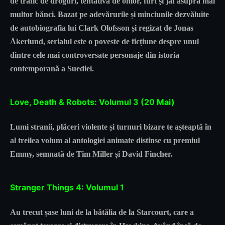
de trafic de droguri, tentativă de omor, furt și jaf asupra mai
multor bănci. Bazat pe adevărurile și minciunile dezvăluite
de autobiografia lui Clark Olofsson și regizat de Jonas
Åkerlund, serialul este o poveste de ficțiune despre unul
dintre cele mai controversate personaje din istoria
contemporană a Suediei.
Love, Death & Robots: Volumul 3 (20 Mai)
Lumi stranii, plăceri violente și turnuri bizare te așteaptă în
al treilea volum al antologiei animate distinse cu premiul
Emmy, semnată de Tim Miller și David Fincher.
Stranger Things 4: Volumul 1
Au trecut șase luni de la bătălia de la Starcourt, care a