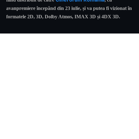
avanpremiere începând din 23 iulie, și va putea fi vizionat în
formatele 2D, 3D, Dolby Atmos, IMAX 3D și 4DX 3D.