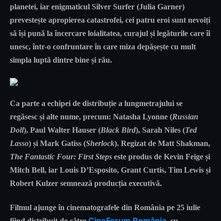
planetei, iar enigmaticul Silver Surfer (Julia Garner)
prevestește apropierea catastrofei, cei patru eroi sunt nevoiți
să își pună la încercare loialitatea, curajul și legăturile care îi
unesc, într-o confruntare în care miza depășește cu mult
simpla luptă dintre bine și rău.
Ca parte a echipei de distribuție a lungmetrajului se
regăsesc și alte nume, precum: Natasha Lyonne (
Russian
Doll
), Paul Walter Hauser (
Black Bird
), Sarah Niles (
Ted
Lasso
) și Mark Gatiss (
Sherlock
). Regizat de Matt Shakman,
The Fantastic Four: First Steps
este produs de Kevin Feige și
Mitch Bell, iar Louis D’Esposito, Grant Curtis, Tim Lewis și
Robert Kulzer semnează producția executivă.
Filmul ajunge în cinematografele din România pe 25 iulie
CineForum România
fiind distribuit de către
, cu