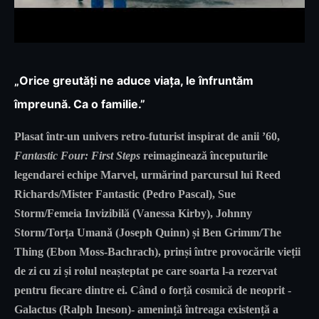
„Orice greutăți ne aduce viața, le înfruntăm
împreună. Ca o familie.”
Plasat într-un univers retro-futurist inspirat de anii ’60,
Fantastic Four: First Steps
reimaginează începuturile
legendarei echipe Marvel, urmărind parcursul lui Reed
Richards/Mister Fantastic (Pedro Pascal), Sue
Storm/Femeia Invizibilă (Vanessa Kirby), Johnny
Storm/Torța Umană (Joseph Quinn) și Ben Grimm/The
Thing (Ebon Moss-Bachrach), prinși între provocările vieții
de zi cu zi și rolul neașteptat pe care soarta l-a rezervat
pentru fiecare dintre ei. Când o forță cosmică de neoprit -
Galactus (Ralph Ineson)- amenință întreaga existență a