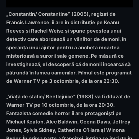
„Constantin/ Constantine”
(2005), regizat de
Francis Lawrence, îi are în distribuție pe Keanu
Reeves și Rachel Weisz și spune povestea unui
detectiv care abordează un vânător de demoni, în
speranța unui ajutor pentru a ancheta moartea
misterioasă a surorii sale gemene. Pe măsură ce
investighează, el descoperă că demonii încearcă să
pătrundă în lumea oamenilor.
Filmul este programat
de Warner TV pe 3 octombrie, de la ora 22:30.
„Viață de stafie/ Beetlejuice”
(1988) va fi
difuzat de
Warner TV pe 10 octombrie, de la ora 20:30
.
Fantazista comedie horror îi are protagoniști pe
Michael Keaton, Alec Baldwin, Geena Davis, Jeffrey
Jones, Sylvia Sidney, Catherine O’Hara și Winona
Ryder. În prima parte a francizei, intriga se învârte în