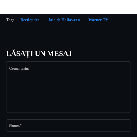
Tags:
Beetlejuice
Joia de Halloween
Warner TV
LĂSAȚI UN MESAJ
Comentariu:
Nu