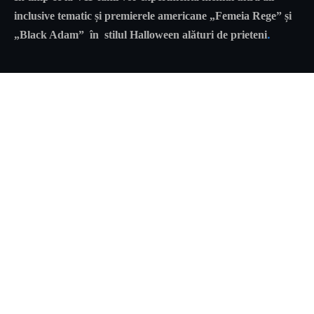
inclusive tematic și premierele americane
„Femeia Rege”
și
.
„Black Adam”
în stilul Halloween alături de prieteni