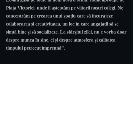
Piața Victoriei, unde îi așteptăm pe viitorii noștri colegi. Ne
concentrăm pe crearea unui spațiu care să încurajeze
colaborarea și creativitatea, un loc în care angajații să se
simtă bine și să socializeze. La sfârșitul zilei, nu e vorba doar
despre munca în sine, ci și despre atmosfera și calitatea
timpului petrecut împreună”.