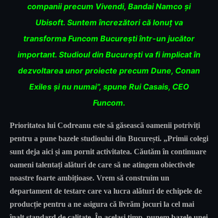
companii precum Vivendi, Bandai Namco și
Ubisoft. Suntem încrezători că Ionuț va
transforma Funcom București într-un jucător
important. Studioul din București va fi implicat în
dezvoltarea unor proiecte precum Dune, Conan
Exiles și nu numai”, spune Rui Casais, CEO
Funcom.
Prioritatea lui Codreanu este să găsească oamenii potriviți
pentru a pune bazele studioului din București. „Primii colegi
sunt deja aici și am pornit activitatea. Căutăm în continuare
oameni talentați alături de care să ne atingem obiectivele
noastre foarte ambițioase. Vrem să construim un
departament de testare care va lucra alături de echipele de
producție pentru a ne asigura că livrăm jocuri la cel mai
înalt standard de calitate. În același timp, punem bazele unei