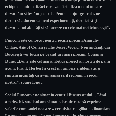
echipe de automatizări care va eficientiza modul în care
dezvoltăm și testăm jocurile. Pentru a ajunge acolo, ne
dorim să aducem oameni experimentați, dornici să-și
dezvolte noi abilități și să lucreze cu cele mai noi tehnologii”.
Funcom este cunoscut pentru jocuri precum Anarchy
Online, Age of Conan și The Secret World. Noii angajați din
București vor lucra pe brand-uri mari precum Conan și
Dune. „Dune este cel mai ambițios proiect al nostru de până
acum. Frank Herbert a creat un univers emblematic și
suntem încântați că avem șansa să îl recreăm în jocul
nostru”, spune Ionuț.
Sediul Funcom este situat în centrul Bucureștiului. „Când
am deschis studioul am căutat o locație care să exprime
valorile companiei noastre – creativitate, agilitate, dinamism.
Le-am găsit pe toate în noul nostru sediu, situat aproape de