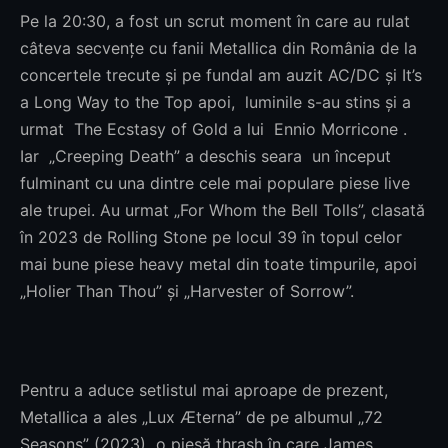
Pe la 20:30, a fost un scrut moment în care au rulat
câteva secvențe cu fanii Metallica din România de la
concertele trecute și pe fundal am auzit AC/DC și It’s
a Long Way to the Top apoi, luminile s-au stins și a
urmat The Ecstasy of Gold a lui Ennio Morricone .
Iar „Creeping Death” a deschis seara un început
fulminant cu una dintre cele mai populare piese live
ale trupei. Au urmat „For Whom the Bell Tolls”, clasată
în 2023 de Rolling Stone pe locul 39 în topul celor
mai bune piese heavy metal din toate timpurile, apoi
„Holier Than Thou” și „Harvester of Sorrow”.
Pentru a aduce setlistul mai aproape de prezent,
Metallica a ales „Lux Æterna” de pe albumul „72
Seasons” (2023) o piesă thrash în care James