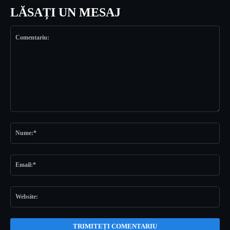
LĂSAȚI UN MESAJ
Comentariu:
Nu
Ema
Web