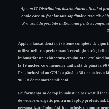
Apcom IT Distribution, distribuitorul oficial al p
Apple care au fost lansate săptămâna trecută: ch
Pro, sunt disponibile în România pentru companiil
2
Apple a lansat două noi sisteme complete de cipur
utilizatorilor o performanță revoluționară și efic
îmbunătățește arhitectura cipului M2 rezultând în
la 19 nuclee, cu o memorie unificată de până la
96
Pro, incluzând un GPU cu până la 38 de nuclee, o l
96 GB de memorie unificată.
Performanța sa de top în industrie per watt îl face 
de vedere energetic pentru un laptop profesional. 
personalizate îmbunătățite, inclusiv un motor neu