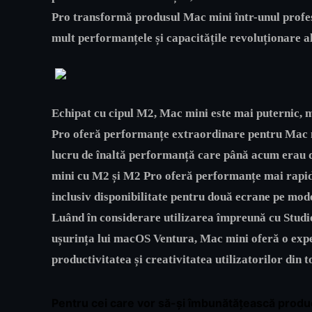
Pro transformă produsul Mac mini într-unul profes
mult performanțele și capacitățile revoluționare a
Echipat cu cipul M2, Mac mini este mai puternic, m
Pro oferă performanțe extraordinare pentru Mac mi
lucru de înaltă performanță care până acum erau 
mini cu M2 și M2 Pro oferă performanțe mai rapide
inclusiv disponibilitate pentru două ecrane pe mod
Luând în considerare utilizarea împreună cu Studio
ușurința lui macOS Ventura, Mac mini oferă o exp
productivitatea și creativitatea utilizatorilor din t
Pentru cei care vor să-și îmbunătățească produc