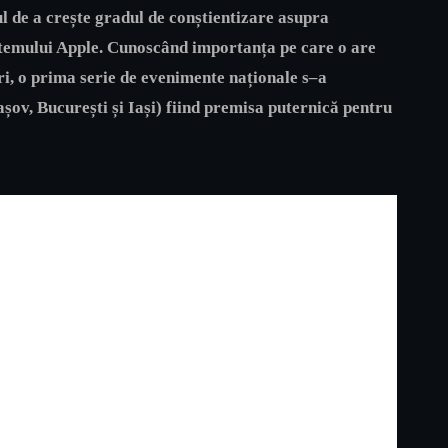
 de a crește gradul de conștientizare asupra
stemului Apple. Cunoscând importanța pe care o are
ri, o prima serie de evenimente naționale s
–
a
șov, București și Iași) fiind premisa puternică pentru