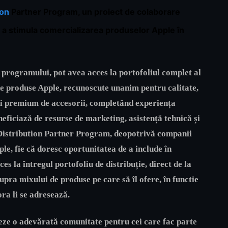
ion
Partner Program
, un proiect de colaborare
 a stimula comercializarea produselor Apple în
ă programului, pot avea acces la portofoliul complet al
e produse Apple, recunoscute unanim pentru calitate,
duri premium de accesorii, completând experiența
neficiază de resurse de marketing, asistență tehnică și
Distribution Partner Program
, deopotrivă companii
ple, fie că doresc oportunitatea de a include în
s la întregul portofoliu de distribuție, direct de la
upra mixului de produse pe care să îl ofere, în functie
ora li se adresează.
eeze o adevărată comunitate pentru cei care fac parte