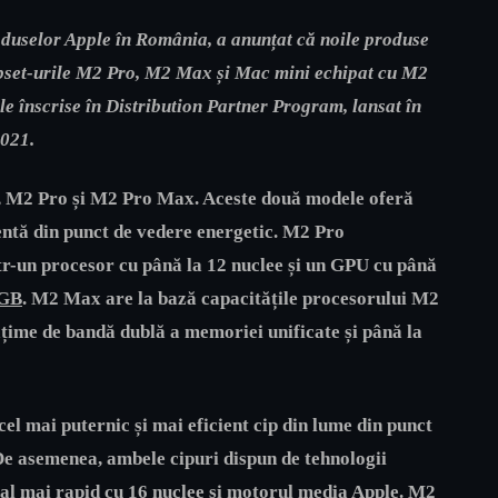
roduselor Apple în România, a anunțat că noile produse
ipset-urile M2 Pro, M2 Max și Mac mini echipat cu M2
e înscrise în Distribution Partner Program, lansat în
021.
i, M2 Pro și M2 Pro Max. Aceste două modele oferă
ientă din punct de vedere energetic. M2 Pro
tr-un procesor cu până la 12 nuclee și un GPU cu până
 GB
. M2 Max are la bază capacitățile procesorului M2
ățime de bandă dublă a memoriei unificate și până la
cel mai puternic și mai eficient cip din lume din punct
De asemenea, ambele cipuri dispun de tehnologii
ral mai rapid cu 16 nuclee și motorul media Apple. M2