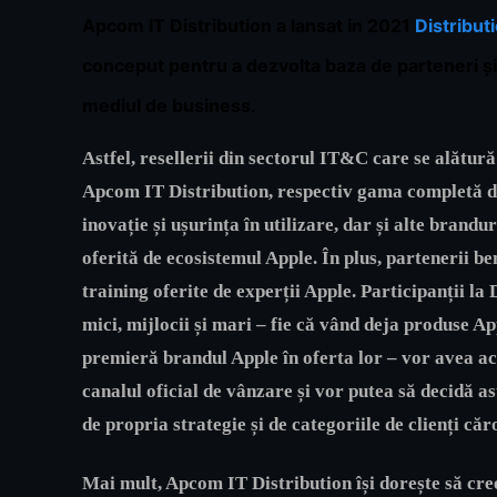
Apcom IT Distribution a lansat in 2021
Distribut
conceput pentru a dezvolta baza de parteneri şi
mediul de business.
Astfel, resellerii din sectorul IT&C care se alătur
Apcom IT Distribution
, respectiv gama completă d
inovație și ușurința în utilizare, dar și alte bran
oferită de ecosistemul Apple. În plus, partenerii be
training oferite de experții Apple. Participanții la
mici, mijlocii și mari – fie că vând deja produse Ap
premieră brandul Apple în oferta lor – vor avea acce
canalul oficial de vânzare și vor putea să decidă as
de propria strategie și de categoriile de clienți căr
Mai mult,
Apcom IT Distribution
își dorește să cr