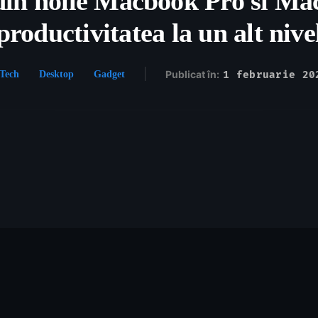
n noile Macbook Pro si Ma
productivitatea la un alt nive
Publicat în:
1 februarie 20
Tech
Desktop
Gadget