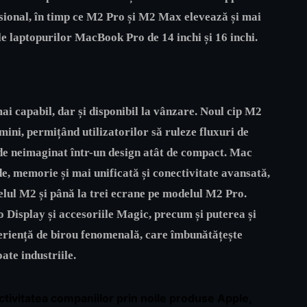
ional, în timp ce M2 Pro și M2 Max elevează și mai
le laptopurilor MacBook Pro de 14 inchi și 16 inchi.
ai capabil, dar și disponibil la vânzare. Noul cip M2
ni, permițând utilizatorilor să ruleze fluxuri de
de neimaginat într-un design atât de compact. Mac
, memorie și mai unificată și conectivitate avansată,
elul M2 și până la trei ecrane pe modelul M2 Pro.
 Display și accesoriile Magic, precum și puterea și
eriență de birou fenomenală, care îmbunătățește
oate industriile.
tivitatea companiilor prin noile produse Apple,