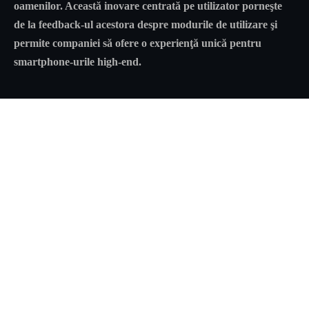
oamenilor. Această inovare centrată pe utilizator porneşte
de la feedback-ul acestora despre modurile de utilizare şi
permite companiei să ofere o experienţă unică pentru
smartphone-urile high-end.