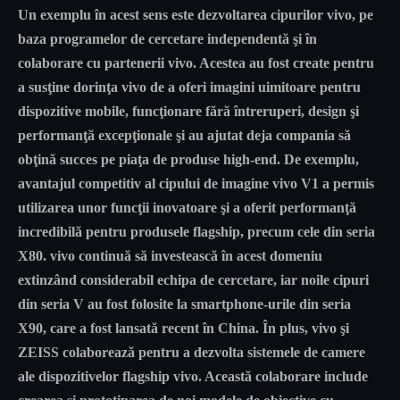
Un exemplu în acest sens este dezvoltarea cipurilor vivo, pe
baza programelor de cercetare independentă şi în
colaborare cu partenerii vivo. Acestea au fost create pentru
a susţine dorinţa vivo de a oferi imagini uimitoare pentru
dispozitive mobile, funcţionare fără întreruperi, design şi
performanţă excepţionale şi au ajutat deja compania să
obţină succes pe piaţa de produse high-end. De exemplu,
avantajul competitiv al cipului de imagine vivo V1 a permis
utilizarea unor funcţii inovatoare şi a oferit performanţă
incredibilă pentru produsele flagship, precum cele din seria
X80. vivo continuă să investească în acest domeniu
extinzând considerabil echipa de cercetare, iar noile cipuri
din seria V au fost folosite la smartphone-urile din seria
X90, care a fost lansată recent în China. În plus, vivo şi
ZEISS colaborează pentru a dezvolta sistemele de camere
ale dispozitivelor flagship vivo. Această colaborare include