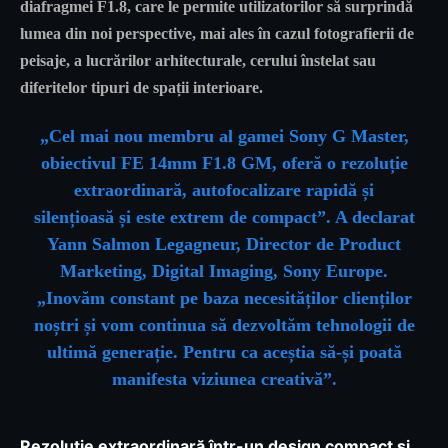
diafragmei F1.8, care le permite utilizatorilor să surprindă
lumea din noi perspective, mai ales în cazul fotografierii de
peisaje, a lucrărilor arhitecturale, cerului înstelat sau
diferitelor tipuri de spații interioare.
„Cel mai nou membru al gamei Sony G Master,
obiectivul
FE 14mm F1.8 GM
, oferă o rezoluție
extraordinară, autofocalizare rapidă și
silențioasă și este extrem de compact”. A declarat
Yann Salmon Legagneur, Director de Product
Marketing, Digital Imaging, Sony Europe.
„Inovăm constant pe baza necesităților clienților
noștri și vom continua să dezvoltăm tehnologii de
ultimă generație. Pentru ca aceștia să-și poată
manifesta viziunea creativă”.
Rezoluție extraordinară într-un design compact și