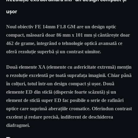
ușor
Noul obiectiv
FE 14mm F1.8 GM
are un design optic
compact, măsoară doar 86 mm x 101 mm și cântărește doar
462 de grame, integrând o tehnologie optică avansată ce
oferă rezoluție superbă și un contrast uimitor.
Două elemente XA (elemente cu asfericitate extremă) mențin
o rezoluție excelentă pe toată suprafața imaginii. Chiar până
în colțuri, totul într-un design compact și ușor. Două
elemente ED din sticlă (dispersie foarte scăzută) și un
element de sticlă super ED fac posibile o serie de rafinări
optice care suprimă aberațiile cromatice. Oferindun contrast
excelent și redare precisă, indiferent de deschiderea
diafragmei.