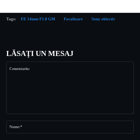
Tags:
FE 14mm F1.8 GM
Focalizare
Sony obiectiv
LĂSAȚI UN MESAJ
Comentariu:
Nu