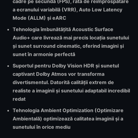
cadre pe secundă (FPS), rată de reîmprospătare
a ecranului variabilă (VRR), Auto Low Latency
Mode (ALLM) și eARC
Tehnologia îmbunătățită
Acoustic Surface
Audio+
care livrează mai precis locația sunetului
și sunet surround cinematic, oferind imagini și
sunet în armonie perfectă
Suportul pentru
Dolby Vision HDR
și sunetul
captivant
Dolby Atmos
vor transforma
divertismentul. Datorită calității extrem de
realiste a imaginii și sunetului adaptabil incredibil
redat
Tehnologia
Ambient Optimization (Optimizare
Ambientală)
optimizează calitatea imaginii și a
sunetului în orice mediu