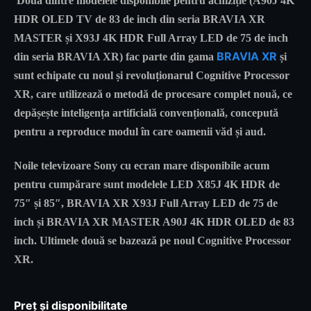
Două dintre modelele disponibile pentru achiziție (A90J 4K
HDR OLED TV de 83 de inch din seria BRAVIA XR
MASTER și X93J 4K HDR Full Array LED de 75 de inch
BRAVIA XR
din seria BRAVIA XR) fac parte din gama
și
sunt echipate cu noul și revoluționarul Cognitive Processor
XR, care utilizează o metodă de procesare complet nouă, ce
depășește inteligența artificială convențională, concepută
pentru a reproduce modul în care oamenii văd și aud.
Noile televizoare Sony cu ecran mare disponibile acum
pentru cumpărare sunt modelele LED X85J 4K HDR de
75″ și 85″, BRAVIA XR X93J Full Array LED de 75 de
inch și BRAVIA XR MASTER A90J 4K HDR OLED de 83
inch. Ultimele două se bazează pe noul Cognitive Processor
XR.
Preț și disponibilitate