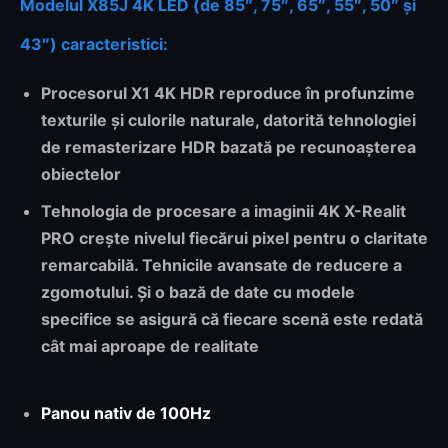
Modelul X85J 4K LED (de 85″, 75″, 65″, 55″, 50″ și
43″) caracteristici:
Procesorul X1 4K HDR
reproduce în profunzime
texturile și culorile naturale, datorită tehnologiei
de remasterizare HDR bazată pe recunoașterea
obiectelor
Tehnologia de procesare a imaginii
4K X-Realit
PRO
crește nivelul fiecărui pixel pentru o claritate
remarcabilă. Tehnicile avansate de reducere a
zgomotului. Și o bază de date cu modele
specifice se asigură că fiecare scenă este redată
cât mai aproape de realitate
Panou nativ de 100Hz