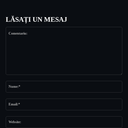
LĂSAȚI UN MESAJ
Comentariu:
Nu
Ema
Web