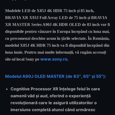
Modelele LED de X85J 4K HDR 75 inch și 85 inch,
BRAVIA XR X93J Full Array LED de 75 inch și BRAVIA
XR MASTER Series A90J 4K HDR OLED de 83 inch vor fi
disponibile pentru vânzare în Europa începând cu luna mai,
cu precomenzi deschise acum în țările selectate. În România,
modelul X85J 4K HDR 75 inch va fi disponibil începând din
luna iunie. Pentru mai multe informații, vă rugăm accesați
www.sony.ro
site-ul local Sony pe
.
Modelul A90J OLED MASTER (de 83″, 65″ și 55″):
Cognitive Processor XR
înțelege felul în care
oamenii văd și aud, oferind o experiență
revoluționară care le asigură utilizatorilor o
imersiune completă atunci când urmăresc