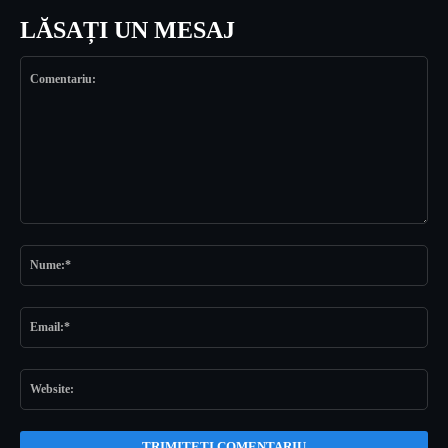
LĂSAȚI UN MESAJ
Comentariu:
Nu
Ema
Web