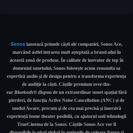
Sonos
lansează primele căști ale companiei, Sonos Ace,
marcând astfel intrarea mult așteptată a brand-ului în
această zonă de produse. În calitate de inovator de top în
domeniul sunetului, Sonos folosește acum renumita sa
expertiză audio și de design pentru a transforma experiența
de audiție la căști. Căștile premium over-the-
ear
Bluetooth®
dispun de un extraordinar sunet spațial fără
pierderi, de funcția Active Noise Cancellation (ANC) și de
modul Aware, precum și de cea mai precisă și imersivă
experiență home theater posibilă, cu ajutorul noii tehnologii
TrueCinema de la Sonos. Căștile Sonos Ace vor fi
disponibile la nivel global în opțiunile de culoare Negru și