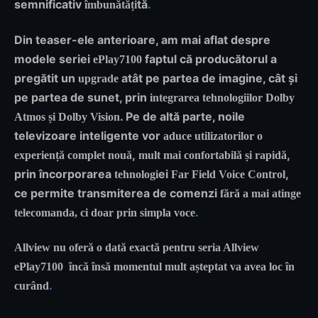
semnificativ
tă
.
îmbunătăți
Din teaser-ele anterioare, am mai aflat despre
modele seriei
faptul că producătorul a
ePlay7100
pregătit un
atât pe partea de imagine, cât și
upgrade
pe partea de sunet, prin
integrarea tehnologiilor
Dolby
. Pe de altă parte, noile
Atmos
și
Dolby Vision
televizoare inteligente vor
aduce utilizatorilor o
,
,
experiență complet nouă
mult mai confortabilă și rapidă
prin încorporarea
ei
,
tehnologi
Far Field Voice Control
ce permite transmiterea de comenzi
fără a mai atinge
.
telecomanda, ci doar prin simpla voce
Allview nu oferă o dată exactă pentru seria Allview
ePlay7100 încă însă momentul mult așteptat va avea loc în
.
curând