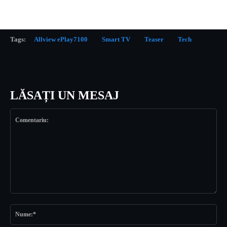
Tags:
Allview ePlay7100
Smart TV
Teaser
Tech
LĂSAȚI UN MESAJ
Comentariu:
Nu