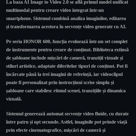
La baza AI Image to Video 2.0 se află primul model unificat
multimodal pentru creare video integrat într-un
smartphone. Sistemul combină analiza imaginilor, editarea
și transformarea acestora în secvențe video generate cu AI.
Pe seria HONOR 600, funcția evoluează într-un set complet
de instrumente pentru creare de conținut. Biblioteca extinsă
de șabloane include mișcări de cameră, tranziții vizuale și
stiluri artistice, adaptate diferitelor tipuri de conținut. Pot fi
încărcate până la trei imagini de referință, iar videoclipul
poate fi personalizat prin instrucțiuni scrise simplu și
șabloane care stabilesc ritmul scenei, tranzițiile și dinamica
vizuală.
Sistemul generează automat secvențe video fluide, cu durate
între patru și opt secunde. Astfel, imaginile pot prinde viață
prin efecte cinematografice, mișcări de cameră și