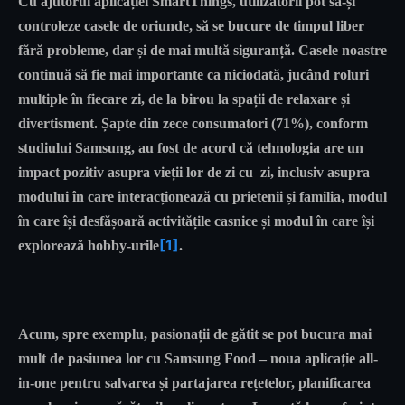
Cu ajutorul aplicației SmartThings, utilizatorii pot să-și
controleze casele de oriunde, să se bucure de timpul liber
fără probleme, dar și de mai multă siguranță. Casele noastre
continuă să fie mai importante ca niciodată, jucând roluri
multiple în fiecare zi, de la birou la spații de relaxare și
divertisment. Șapte din zece consumatori (71%), conform
studiului Samsung, au fost de acord că tehnologia are un
impact pozitiv asupra vieții lor de zi cu zi, inclusiv asupra
modului în care interacționează cu prietenii și familia, modul
în care își desfășoară activitățile casnice și modul în care își
[1]
explorează hobby-urile
.
Acum, spre exemplu, pasionații de gătit se pot bucura mai
mult de pasiunea lor cu Samsung Food – noua aplicație all-
in-one pentru salvarea și partajarea rețetelor, planificarea