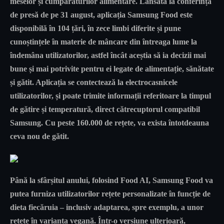
meselor și cumpărăturilor alimentare. Lansată la conferința
de presă de pe 31 august, aplicația Samsung Food este
disponibilă în 104 țări, în zece limbi diferite și pune
cunoștințele în materie de mâncare din întreaga lume la
îndemâna utilizatorilor, astfel încât aceștia să ia decizii mai
bune și mai potrivite pentru ei legate de alimentație, sănătate
și gătit. Aplicația se contectează la electrocasnicele
utilizatorilor, și poate trimite informații referitoare la timpul
de gătire și temperatură, direct cătrecuptorul compatibil
Samsung. Cu peste 160.000 de rețete, va exista întotdeauna
ceva nou de gătit.
Până la sfârșitul anului, folosind Food AI, Samsung Food va
putea furniza utilizatorilor rețete personalizate în funcție de
dieta fiecăruia – inclusiv adaptarea, spre exemplu, a unor
rețete în varianta vegană. Într-o versiune ulterioară,