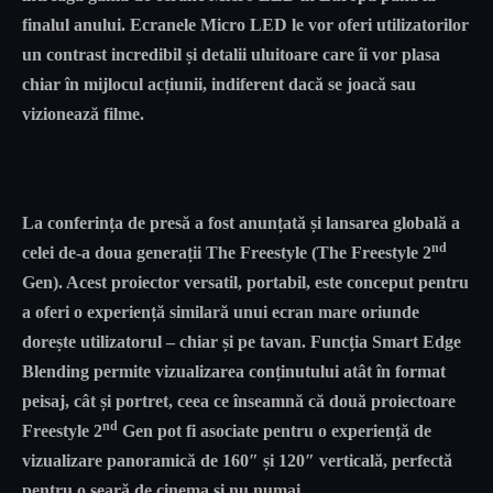
finalul anului. Ecranele Micro LED le vor oferi utilizatorilor
un contrast incredibil și detalii uluitoare care îi vor plasa
chiar în mijlocul acțiunii, indiferent dacă se joacă sau
vizionează filme.
La conferința de presă a fost anunțată și lansarea globală a
nd
celei de-a doua generații The Freestyle (The Freestyle 2
Gen). Acest proiector versatil, portabil, este conceput pentru
a oferi o experiență similară unui ecran mare oriunde
dorește utilizatorul – chiar și pe tavan. Funcția Smart Edge
Blending permite vizualizarea conținutului atât în format
peisaj, cât și portret, ceea ce înseamnă că două proiectoare
nd
Freestyle 2
Gen pot fi asociate pentru o experiență de
vizualizare panoramică de 160″ și 120″ verticală, perfectă
pentru o seară de cinema și nu numai.