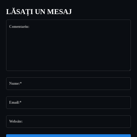
LĂSAȚI UN MESAJ
Comentariu:
Nu
Ema
Web