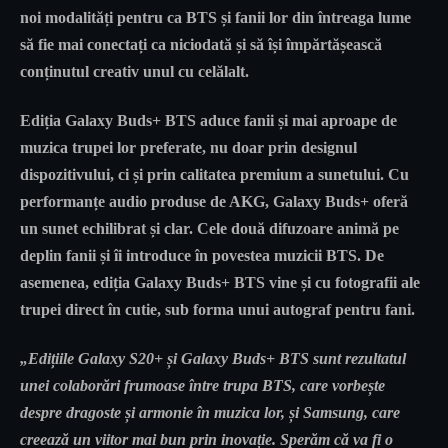
noi modalități pentru ca BTS și fanii lor din întreaga lume
să fie mai conectați ca niciodată și să își împărtășească
conținutul creativ unul cu celălalt.
Ediția Galaxy Buds+ BTS aduce fanii și mai aproape de
muzica trupei lor preferate, nu doar prin designul
dispozitivului, ci și prin calitatea premium a sunetului. Cu
performanțe audio produse de AKG, Galaxy Buds+ oferă
un sunet echilibrat și clar. Cele două difuzoare animă pe
deplin fanii și îi introduce în povestea muzicii BTS. De
asemenea, ediția Galaxy Buds+ BTS vine și cu fotografii ale
trupei direct în cutie, sub forma unui autograf pentru fani.
„Edițiile Galaxy S20+ și Galaxy Buds+ BTS sunt rezultatul
unei colaborări frumoase între trupa BTS, care vorbește
despre dragoste și armonie în muzica lor, și Samsung, care
creează un viitor mai bun prin inovație. Sperăm că va fi o