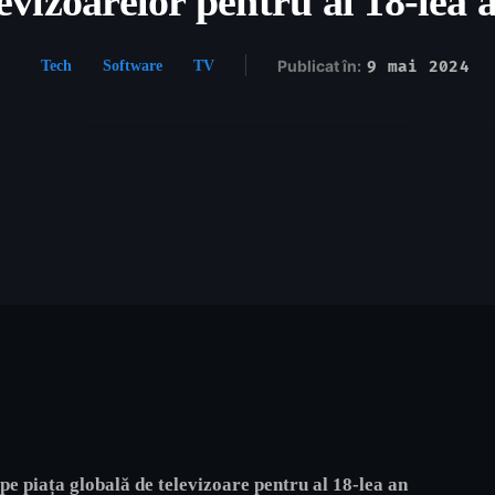
levizoarelor pentru al 18-lea 
Publicat în:
9 mai 2024
Tech
Software
TV
e piața globală de televizoare pentru al 18-lea an