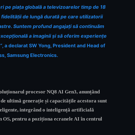
i pe piața globală a televizoarelor timp de 18
fidelității de lungă durată pe care utilizatorii
astre. Suntem profund angajați să continuăm
excepțională a imaginii și să oferim experiențe
”
, a declarat SW Yong, President and Head of
ss, Samsung Electronics.
voluționarul procesor NQ8 AI Gen3, anunțând
 de ultimă generație și capacitățile acestora sunt
ligente, integrând o inteligență artificială
n OS, pentru a poziționa ecranele AI în centrul