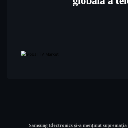
globală a te
Samsung Electronics și-a menținut supremația p