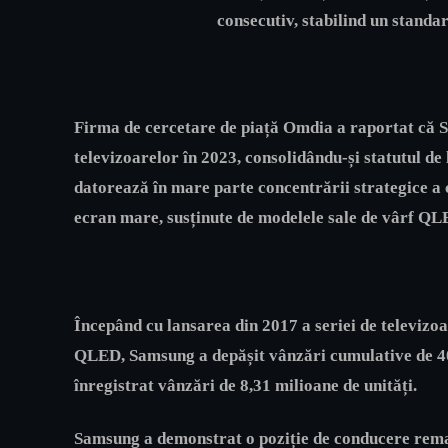
consecutiv, stabilind un standar
Firma de cercetare de piață Omdia a raportat că S
televizoarelor în 2023, consolidându-și statutul de 
datorează în mare parte concentrării strategice a 
ecran mare, susținute de modelele sale de vârf Q
Începând cu lansarea din 2017 a seriei de televizo
QLED, Samsung a depășit vânzări cumulative de 40
înregistrat vânzări de 8,31 milioane de unități.
Samsung a demonstrat o poziție de conducere remar