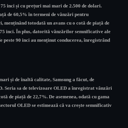
75 inci și cu prețuri mai mari de 2.500 de dolari.
ață de 60,5% în termeni de vânzări pentru
ri, menținând totodată un avans cu o cotă de piață de
5 inci. În plus, datorită vânzărilor semnificative ale
de peste 90 inci au menținut conducerea, înregistrând
ari și de înaltă calitate, Samsung a făcut, de
. Seria sa de televizoare OLED a înregistrat vânzări
o cotă de piață de 22,7%. De asemenea, odată cu gama
sectorul OLED se estimează că va crește semnificativ