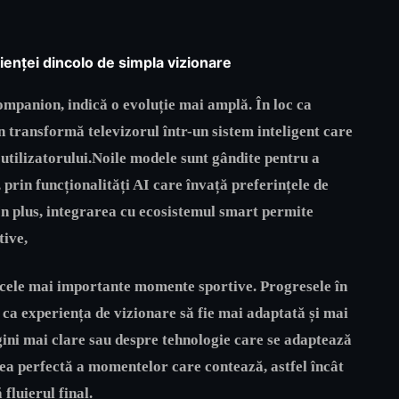
enței dincolo de simpla vizionare
ompanion, indică o evoluție mai amplă. În loc ca
 transformă televizorul într-un sistem inteligent care
 utilizatorului.Noile modele sunt gândite pentru a
, prin funcționalități AI care învață preferințele de
În plus, integrarea cu ecosistemul smart permite
tive,
ăi cele mai importante momente sportive. Progresele în
c ca experiența de vizionare să fie mai adaptată și mai
ini mai clare sau despre tehnologie care se adaptează
rea perfectă a momentelor care contează, astfel încât
fluierul final.