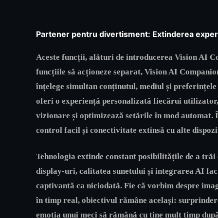
Partener pentru divertisment: Extinderea experi
Aceste funcții, alături de introducerea Vision AI C
funcțiile să acționeze separat, Vision AI Companion
înțelege simultan conținutul, mediul și preferințele
oferi o experiență personalizată fiecărui utilizator
vizionare și optimizează setările în mod automat. 
control facil și conectivitate extinsă cu alte dispozi
Tehnologia extinde constant posibilitățile de a tr
display-uri, calitatea sunetului și integrarea AI fa
captivantă ca niciodată. Fie că vorbim despre imag
în timp real, obiectivul rămâne același: surprinde
emoția unui meci să rămână cu tine mult timp după 