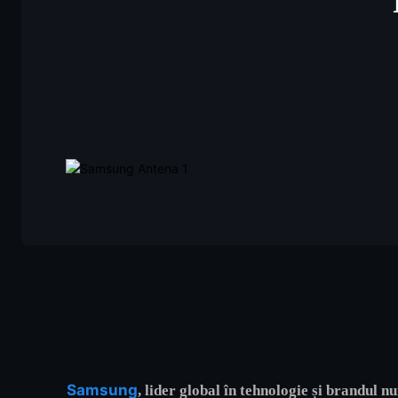
Samsung
, lider global în tehnologie și brandul 