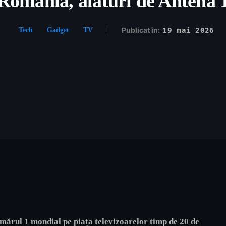
România, alături de Antena 
Publicat în:
19 mai 2026
Tech
Gadget
TV
numărul 1 mondial pe piața televizoarelor timp de 20 de