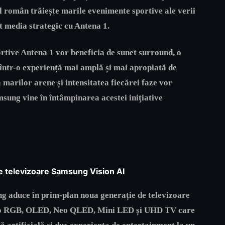
l român trăiește marile evenimente sportive ale verii
t media strategic cu Antena 1.
ortive Antena 1 vor beneficia de sunet surround, o
într-o experiență mai amplă și mai apropiată de
 marilor arene și intensitatea fiecărei faze vor
msung vine în întȃmpinarea acestei iniţiative
le televizoare Samsung Vision AI
g aduce în prim-plan noua generație de televizoare
ro RGB, OLED, Neo QLED, Mini LED și UHD TV care