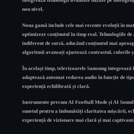
integrează tehnologii avansate bazate pe inteligenț
nou nivel.
Noua gamă include cele mai recente evoluții în mate
optimizeze conținutul în timp real. Tehnologiile de
indiferent de sursă, aducând conținutul mai aproape
algoritmii avansați ajustează contrastul, culorile ș
În același timp, televizoarele Samsung integrează f
adaptează automat redarea audio în funcție de tipul
experiență echilibrată și clară.
Instrumente precum AI Football Mode și AI Sound 
sunetul pentru a îmbunătăți claritatea mișcării, ec
experiență de vizionare mai clară și mai captivant