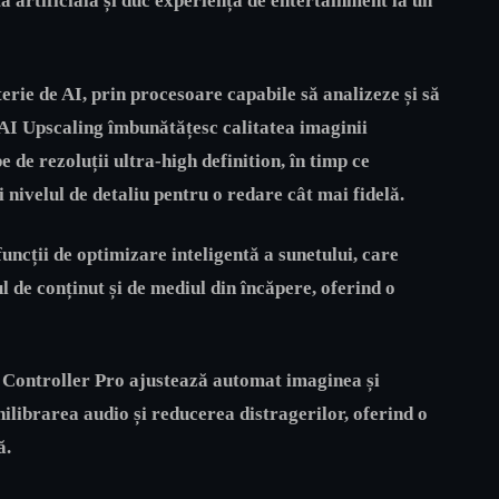
ă artificială și duc experiența de entertainment la un
rie de AI, prin procesoare capabile să analizeze și să
 AI Upscaling îmbunătățesc calitatea imaginii
 de rezoluții ultra-high definition, în timp ce
i nivelul de detaliu pentru o redare cât mai fidelă.
uncții de optimizare inteligentă a sunetului, care
 de conținut și de mediul din încăpere, oferind o
Controller Pro ajustează automat imaginea și
hilibrarea audio și reducerea distragerilor, oferind o
ă.