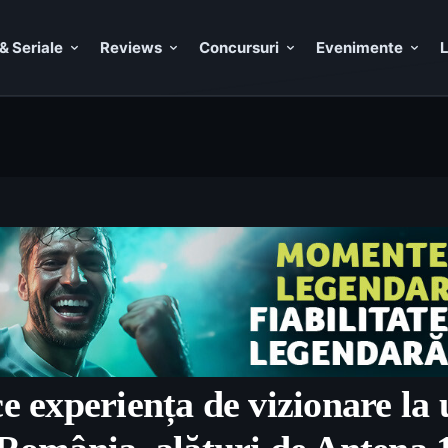
& Seriale
Reviews
Concursuri
Evenimente
L
 experiența de vizionare la u