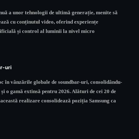
nuă a unor tehnologii de ultimă generație, menite să
ează cu conținutul video, oferind experiențe
ficială și control al luminii la nivel micro
r-uri
 în vânzările globale de soundbar-uri, consolidându-
și o gamă extinsă pentru 2026. Alături de cei 20 de
, această realizare consolidează poziția Samsung ca