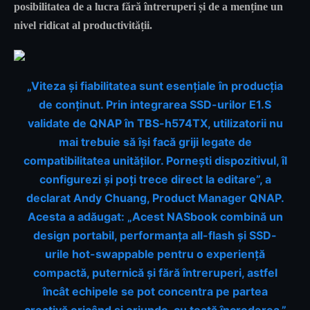
posibilitatea de a lucra fără întreruperi și de a menține un
nivel ridicat al productivității.
„Viteza și fiabilitatea sunt esențiale în producția
de conținut. Prin integrarea SSD-urilor E1.S
validate de QNAP în TBS-h574TX, utilizatorii nu
mai trebuie să își facă griji legate de
compatibilitatea unităților. Pornești dispozitivul, îl
configurezi și poți trece direct la editare”, a
declarat Andy Chuang, Product Manager QNAP.
Acesta a adăugat: „Acest NASbook combină un
design portabil, performanța all-flash și SSD-
urile hot-swappable pentru o experiență
compactă, puternică și fără întreruperi, astfel
încât echipele se pot concentra pe partea
creativă oricând și oriunde, cu toată încrederea.”