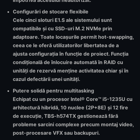
împotriva accesului neautorizat.
Configurări de stocare flexibile
Cele cinci sloturi E1.S ale sistemului sunt
compatibile și cu SSD-uri M.2 NVMe prin
adaptoare. Toate locașurile permit hot-swapping,
ceea ce le oferă utilizatorilor libertatea de a
ajusta configurația în funcție de proiect. Funcția
condițională de înlocuire automată în RAID cu
unități de rezervă menține activitatea chiar și în
cazul defectării unei unități.
Putere solidă pentru multitasking
Echipat cu un procesor Intel® Core™ i5-1235U cu
arhitectură hibridă, 10 nuclee (2P+8E) și 12 fire
de execuție, TBS-h574TX gestionează fără
probleme sarcini complexe precum montaj video,
post-procesare VFX sau backupuri.