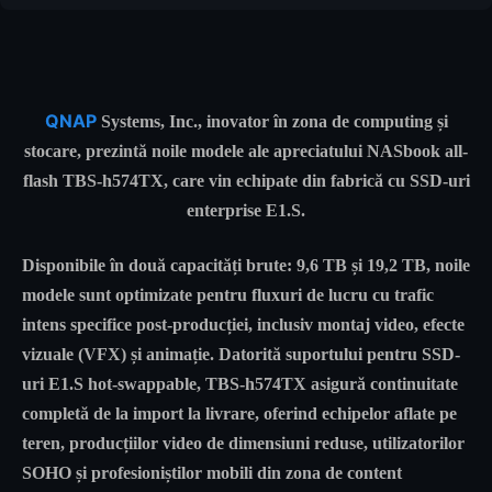
QNAP
Systems, Inc.,
inovator în zona de computing și
stocare, prezintă noile modele ale apreciatului NASbook all-
flash TBS-h574TX, care vin echipate din fabrică cu SSD-uri
enterprise E1.S.
Disponibile în două capacități brute: 9,6 TB și 19,2 TB, noile
modele sunt optimizate pentru fluxuri de lucru cu trafic
intens specifice post-producției, inclusiv montaj video, efecte
vizuale (VFX) și animație. Datorită suportului pentru SSD-
uri E1.S hot-swappable, TBS-h574TX asigură continuitate
completă de la import la livrare, oferind echipelor aflate pe
teren, producțiilor video de dimensiuni reduse, utilizatorilor
SOHO și profesioniștilor mobili din zona de content