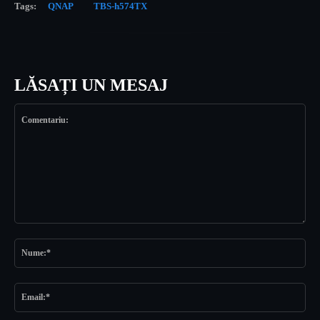
Tags:
QNAP
TBS-h574TX
LĂSAȚI UN MESAJ
Comentariu:
Nu
Ema