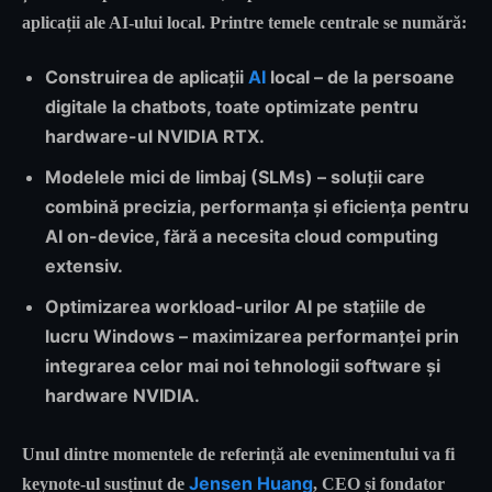
aplicații ale AI-ului local. Printre temele centrale se numără:
Construirea de aplicații
AI
local
– de la
persoane
digitale
la
chatbots
, toate optimizate pentru
hardware-ul NVIDIA RTX.
Modelele mici de limbaj (SLMs)
– soluții care
combină
precizia, performanța și eficiența
pentru
AI on-device, fără a necesita cloud computing
extensiv.
Optimizarea workload-urilor AI pe stațiile de
lucru Windows
– maximizarea performanței prin
integrarea celor mai noi tehnologii software și
hardware NVIDIA.
Unul dintre momentele de referință ale evenimentului va fi
Jensen Huang
keynote-ul susținut de
, CEO și fondator