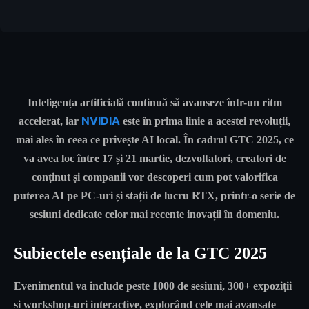
Inteligența artificială continuă să avanseze într-un ritm
NVIDIA
accelerat, iar
este în prima linie a acestei revoluții,
mai ales în ceea ce privește AI local. În cadrul GTC 2025, ce
va avea loc între 17 și 21 martie, dezvoltatori, creatori de
conținut și companii vor descoperi cum pot valorifica
puterea AI pe PC-uri și stații de lucru RTX, printr-o serie de
sesiuni dedicate celor mai recente inovații în domeniu.
Subiectele esențiale de la GTC 2025
Evenimentul va include
peste 1000 de sesiuni
,
300+ expoziții
și
workshop-uri interactive
, explorând cele mai avansate