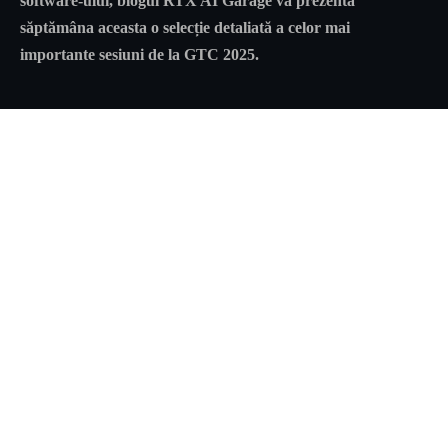
software-ului,
blogul RTX AI Garage
va prezenta
săptămâna aceasta o selecție detaliată a celor mai
importante sesiuni de la GTC 2025.