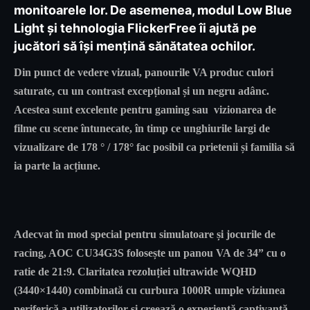
monitoarele lor. De asemenea, modul Low Blue
Light și tehnologia FlickerFree îi ajută pe
jucători să își mențină sănătatea ochilor.
Din punct de vedere vizual, panourile VA produc culori
saturate, cu un contrast excepțional și un negru adânc.
Acestea sunt excelente pentru gaming sau vizionarea de
filme cu scene întunecate, în timp ce unghiurile largi de
vizualizare de 178 ° / 178° fac posibil ca prietenii și familia să
ia parte la acțiune.
Adecvat în mod special pentru simulatoare și jocurile de
racing, AOC CU34G3S folosește un panou VA de 34” cu o
ratie de 21:9. Claritatea rezoluției ultrawide WQHD
(3440×1440) combinată cu curbura 1000R umple viziunea
periferică a utilizatorilor și creează o experiență captivantă.