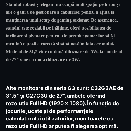
Standul robust și elegant nu ocupă mult spațiu pe birou și
are o gaură de gestionare a cablurilor pentru a ajuta la
menținerea unui setup de gaming ordonat. De asemenea,
standul este reglabil pe înălțime, oferă posibilitatea de
înclinare și pivotare pentru a le permite gamerilor să își
mențină o poziție corectă și sănătoasă în fata ecranului.
Modelul de 31,5 vine cu două difuzoare de 5W, iar modelul
de 27” vine cu două difuzoare de 3W.
Alte monitoare din seria G3 sunt: C32G3AE de
31.5” și C27G3U de 27”, ambele oferind
rezoluție Full HD (1920 x 1080). În funcție de
jocurile jucate și de performanțele
calculatorului utilizatorilor, monitoarele cu
rezoluție Full HD ar putea fi alegerea optimă.