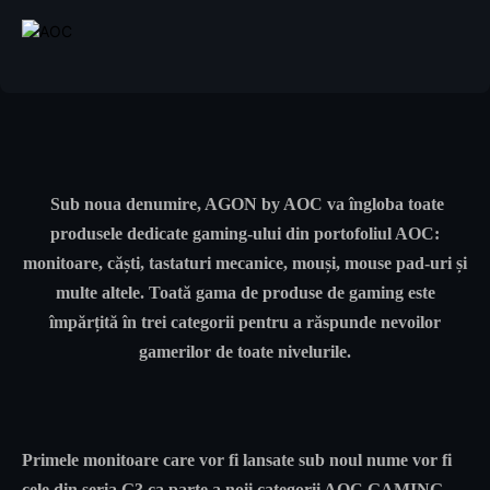
Sub noua denumire, AGON by AOC va îngloba toate
produsele dedicate gaming-ului din portofoliul AOC:
monitoare, căști, tastaturi mecanice, mouși, mouse pad-uri și
multe altele. Toată gama de produse de gaming este
împărțită în trei categorii pentru a răspunde nevoilor
gamerilor de toate nivelurile.
Primele monitoare care vor fi lansate sub noul nume vor fi
cele din seria
G3
ca parte a noii categorii AOC GAMING.