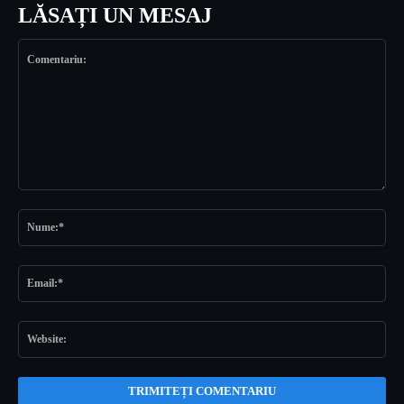
LĂSAȚI UN MESAJ
Comentariu:
Nu
Ema
Web