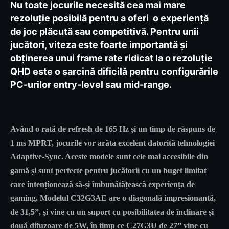
Nu toate jocurile necesită cea mai mare
rezoluție posibilă pentru a oferi o experiență
de joc plăcută sau competitivă. Pentru unii
jucători, viteza este foarte importantă și
obținerea unui frame rate ridicat la o rezoluție
QHD este o sarcină dificilă pentru configurările
PC-urilor entry-level sau mid-range.
Având o rată de refresh de 165 Hz și un timp de răspuns de
1 ms MPRT, jocurile vor arăta excelent datorită tehnologiei
Adaptive-Sync. Aceste modele sunt cele mai accesibile din
gamă și sunt perfecte pentru jucătorii cu un buget limitat
care intenționează să-și îmbunătățească experiența de
gaming. Modelul C32G3AE are o diagonală impresionantă,
de 31,5”, și vine cu un suport cu posibilitatea de înclinare și
două difuzoare de 5W, în timp ce C27G3U de 27” vine cu