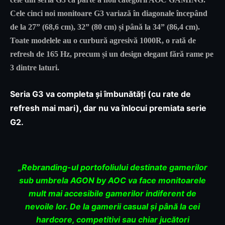
Cele cinci noi monitoare G3 variază în diagonale începând
de la
27”
(68,6 cm),
32”
(80 cm) și până la
34”
(86,4 cm).
Toate modelele au o curbură agresivă 1000R, o rată de
refresh de
165 Hz
, precum și un design elegant fără rame pe
3 dintre laturi.
Seria G3 va completa și îmbunătăți (cu rate de
refresh mai mari), dar nu va înlocui premiata serie
G2.
„Rebranding-ul portofoliului destinate gamerilor
sub umbrela AGON by AOC va face monitoarele
mult mai accesibile gamerilor indiferent de
nevoile lor. De la gamerii casual și până la cei
hardcore, competitivi sau chiar jucători