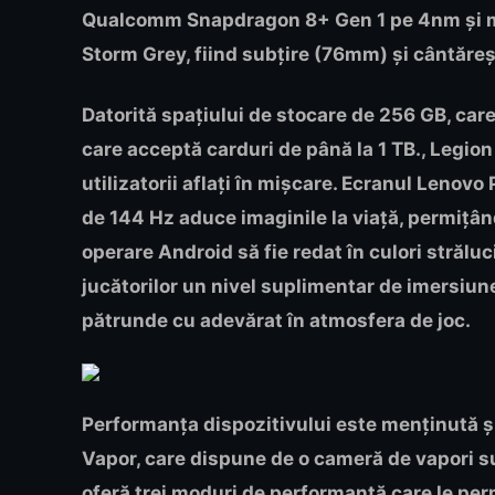
Qualcomm Snapdragon 8+ Gen 1 pe 4nm și m
Storm Grey, fiind subțire (76mm) și cântăre
Datorită spațiului de stocare de 256 GB, care
care acceptă carduri de până la 1 TB., Legion
utilizatorii aflați în mișcare. Ecranul Lenov
de 144 Hz aduce imaginile la viață, permițân
operare Android să fie redat în culori străluc
jucătorilor un nivel suplimentar de imersiune
pătrunde cu adevărat în atmosfera de joc.
Performanța dispozitivului este menținută și 
Vapor, care dispune de o cameră de vapori 
oferă trei moduri de performanță care le per