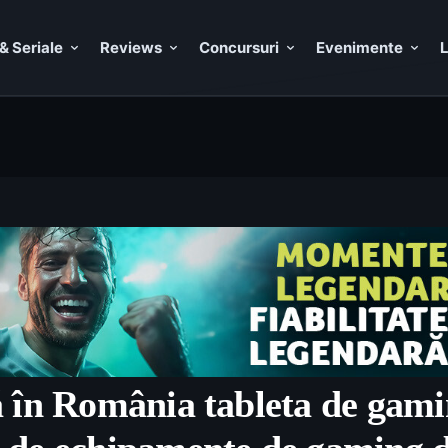
& Seriale
Reviews
Concursuri
Evenimente
L
 în România tableta de gami