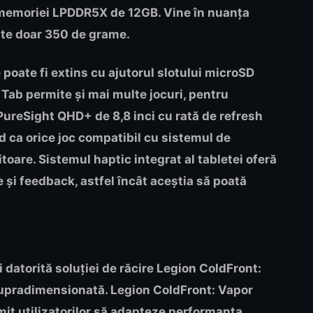
emoriei LPDDR5X de 12GB. Vine în nuanța
ște doar 350 de grame.
 poate fi extins cu ajutorul slotului microSD
 Tab permite și mai multe jocuri, pentru
o PureSight QHD+ de 8,8 inci cu rată de refresh
d ca orice joc compatibil cu sistemul de
itoare. Sistemul haptic integrat al tabletei oferă
 și feedback, astfel încât aceștia să poată
datorită soluției de răcire Legion ColdFront:
supradimensionată. Legion ColdFront: Vapor
mit utilizatorilor să adapteze performanța