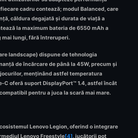
d fiecare cadru contează; modul Balanced, care
nță, căldura degajată și durata de viață a
loatează la maximum bateria de 6550 mAh a
ai lungi, fără întreruperi.
tare landscape) dispune de tehnologia
anță de încărcare de până la 45W, precum și
l jocurilor, menținând astfel temperatura
e-C oferă suport DisplayPort™ 1.4, astfel încât
 compatibil pentru a juca la scară mai mare.
ecosistemul Lenovo Legion, oferind o integrare
termediul Lenovo Freestyle
[4]
, jucătorii pot