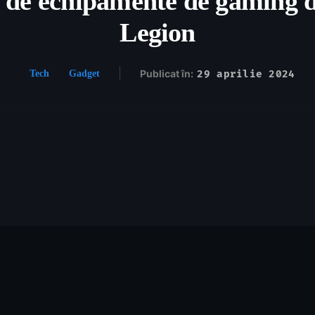
ii de echipamente de gaming d
Legion
Publicat în:
29 aprilie 2024
Tech
Gadget