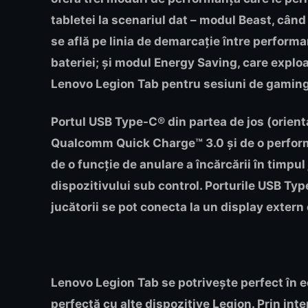
tabletei la scenariul dat – modul Beast, cân
se află pe linia de demarcație între performa
bateriei; și modul Energy Saving, care exp
Lenovo Legion Tab pentru sesiuni de gaming m
Portul USB Type-C® din partea de jos (orien
Qualcomm Quick Charge™ 3.0 și de o perform
de o funcție de anulare a încărcării în timpu
dispozitivului sub control. Porturile USB Typ
jucătorii se pot conecta la un display extern
Lenovo Legion Tab se potrivește perfect în 
perfectă cu alte dispozitive Legion. Prin in