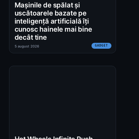
Mașinile de spălat și
uscătoarele bazate pe
inteligență artificială îți
cunosc hainele mai bine
decât tine
GADGET
5 august 2026
Hot Wheels Infinite Rush