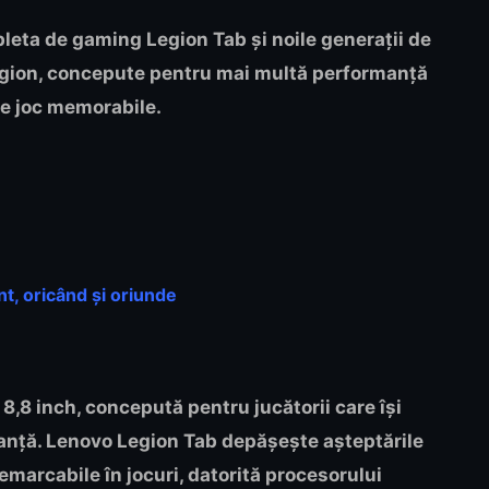
leta de gaming Legion Tab și noile generații de
gion, concepute pentru mai multă performanță
de joc memorabile.
nt, oricând și oriunde
8,8 inch, concepută pentru jucătorii care își
manță. Lenovo Legion Tab depășește așteptările
remarcabile în jocuri, datorită procesorului