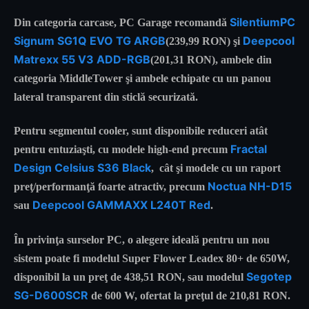
SilentiumPC
Din categoria carcase, PC Garage recomandă
Signum SG1Q EVO TG ARGB
Deepcool
(239,99 RON) şi
Matrexx 55 V3 ADD-RGB
(201,31 RON), ambele din
categoria MiddleTower şi ambele echipate cu un panou
lateral transparent din sticlă securizată.
Pentru segmentul cooler, sunt disponibile reduceri atât
Fractal
pentru entuziaşti, cu modele high-end precum
Design Celsius S36 Black
, cât şi modele cu un raport
Noctua NH-D15
preţ/performanţă foarte atractiv, precum
Deepcool GAMMAXX L240T Red
sau
.
În privinţa surselor PC, o alegere ideală pentru un nou
sistem poate fi modelul Super Flower Leadex 80+ de 650W,
Segotep
disponibil la un preţ de 438,51 RON, sau modelul
SG-D600SCR
de 600 W, ofertat la preţul de 210,81 RON.