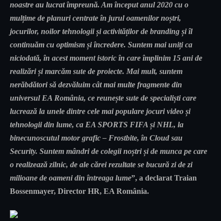
noastre au lucrat împreună. Am început anul 2020 cu o
mulțime de planuri centrate în jurul oamenilor noștri,
jocurilor, noilor tehnologii și activităților de branding și îl
continuăm cu optimism și încredere. Suntem mai uniți ca
niciodată, în acest moment istoric în care împlinim 15 ani de
realizări și marcăm sute de proiecte. Mai mult, suntem
nerăbdători să dezvăluim cât mai multe fragmente din
universul EA România, ce reunește sute de specialiști care
lucrează la unele dintre cele mai populare jocuri video și
tehnologii din lume, ca EA SPORTS FIFA și NHL, la
binecunoscutul motor grafic – Frostbite, în Cloud sau
Security.
Suntem mândri de colegii noștri și de munca pe care
o realizează zilnic, de ale cărei rezultate se bucură zi de zi
milioane de oameni din întreaga lume
”, a declarat
Traian
Bossenmayer
,
Director HR
,
EA România
.