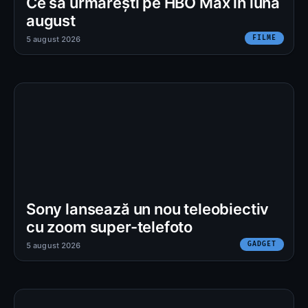
Ce să urmărești pe HBO Max în luna
august
FILME
5 august 2026
Sony lansează un nou teleobiectiv
cu zoom super-telefoto
GADGET
5 august 2026