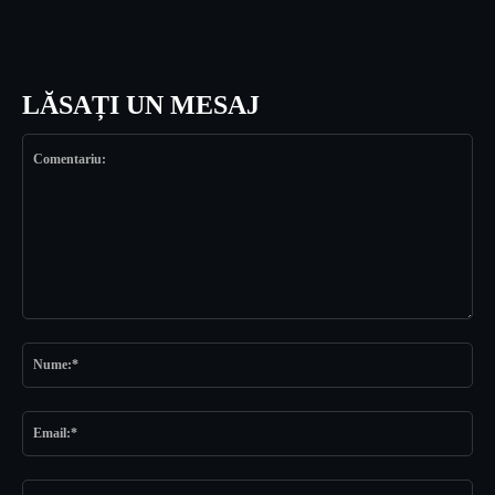
LĂSAȚI UN MESAJ
Comentariu:
Nu
Ema
Web