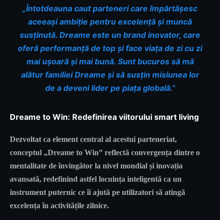
„Întotdeauna caut parteneri care împărtășesc
aceeași ambiție pentru excelență și muncă
susținută. Dreame este un brand inovator, care
oferă performanță de top și face viața de zi cu zi
mai ușoară și mai bună. Sunt bucuros să mă
alătur familiei Dreame și să susțin misiunea lor
de a deveni lider pe piața globală.”
Dreame to Win: Redefinirea viitorului smart living
Dezvoltat ca element central al acestui parteneriat,
conceptul „
Dreame to Win
” reflectă convergența dintre o
mentalitate de învingător la nivel mondial și inovația
avansată, redefinind astfel locuința inteligentă ca un
instrument puternic ce îi ajută pe utilizatori să atingă
excelența în activitățile zilnice.