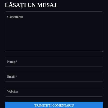
LĂSAȚI UN MESAJ
Comentariu:
Nu
Ema
Web