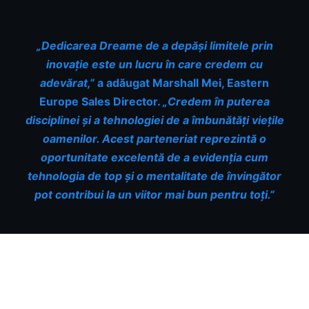
„Dedicarea Dreame de a depăși limitele prin
inovație este un lucru în care credem cu
adevărat,”
a adăugat Marshall Mei, Eastern
Europe Sales Director.
„Credem în puterea
disciplinei și a tehnologiei de a îmbunătăți viețile
oamenilor. Acest parteneriat reprezintă o
oportunitate excelentă de a evidenția cum
tehnologia de top și o mentalitate de învingător
pot contribui la un viitor mai bun pentru toți.”