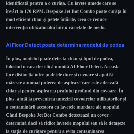
identificată pentru a o curăța. Cu lavete umede care se
învârt la 170 RPM, Bespoke Jet Bot Combo poate curăța în
mod eficient chiar și petele întărite, ceea ce reduce
intervenția utilizatorului într-o varietate de medii.
AI Floor Detect poate determina modelul de podea
În plus, modelul poate detecta chiar și tipul de podea,
folosind o caracteristică numită AI Floor Detect. Aceasta
face distincția între podelele dure și covoare și apoi își
mărește automat puterea de aspirare care este adecvată
chiar și pentru aspirarea prafului profund din covoare. În
plus, ajută la prevenirea umezirii covoarelor utilizatorilor și
a contaminării acestora cu lavetele murdare ale mopului.
Când Bespoke Jet Bot Combo detectează un covor,
determină dacă să ridice lavetele mopului sau să le detașeze
la stația de curățare pentru a evita contaminarea