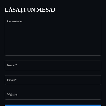
LĂSAȚI UN MESAJ
Comentariu:
Nu
Ema
Web