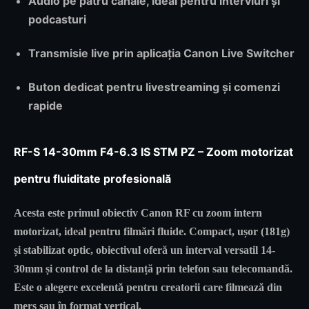
Audio pe patru canale, ideal pentru interviuri și
podcasturi
Transmisie live prin aplicația Canon Live Switcher
Buton dedicat pentru livestreaming și comenzi
rapide
RF-S 14-30mm F4-6.3 IS STM PZ – Zoom motorizat
pentru fluiditate profesională
Acesta este primul obiectiv Canon RF cu
zoom intern
motorizat
, ideal pentru filmări fluide. Compact, ușor (181g)
și stabilizat optic, obiectivul oferă un
interval versatil 14-
30mm
și control de la distanță prin telefon sau telecomandă.
Este o alegere excelentă pentru creatorii care filmează din
mers sau în format vertical.