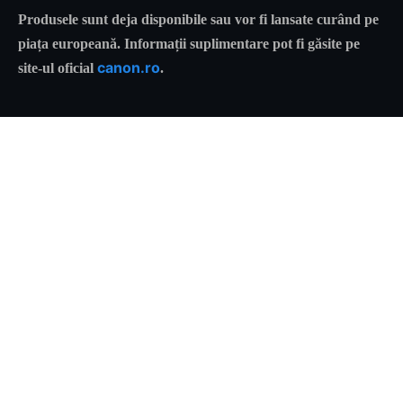
Produsele sunt deja disponibile sau vor fi lansate curând pe
piața europeană. Informații suplimentare pot fi găsite pe
canon.ro
site-ul oficial
.