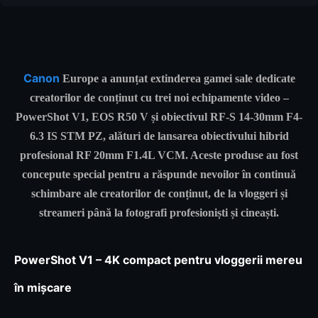
Canon
Europe
a anunțat extinderea gamei sale dedicate
creatorilor de conținut cu trei noi echipamente video –
PowerShot V1
,
EOS R50 V
și obiectivul
RF-S 14-30mm F4-
6.3 IS STM PZ
, alături de lansarea obiectivului hibrid
profesional
RF 20mm F1.4L VCM
. Aceste produse au fost
concepute special pentru a răspunde nevoilor în continuă
schimbare ale creatorilor de conținut, de la vloggeri și
streameri până la fotografi profesioniști și cineaști.
PowerShot V1 – 4K compact pentru vloggerii mereu
în mișcare