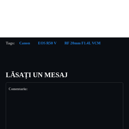
Tags:
Canon
EOS R50 V
RF 20mm F1.4L VCM
LĂSAȚI UN MESAJ