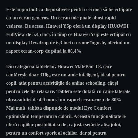
Este important ca dispozitivele pentru cei mici să fie echipate
cu un ecran generos. Un ecran mic poate obosi rapid
vederea. De aceea, Huawei Y5p oferă un display HUAWEI
FullView de 5,45 inci, în timp ce Huawei Y6p este echipat cu
un display Dewdrop de 6,3 inci cu rame înguste, oferind un
raport ecran-corp de până la 88,4%.
Din categoria tabletelor, Huawei MatePad T8, care
cântărește doar 310g, este un amic inteligent, ideal pentru
copii, atât pentru activitățile de online schooling, cât și
pentru cele de relaxare. Tableta este dotată cu rame laterale
ultra-subțiri de 4,9 mm și un raport ecran-corp de 80%.
Mai mult, tableta dispunde de modul Eye Comfort,
optimizând temperatura culorii. Această funcționalitate le
oferă copiilor posibilitatea de a ajusta setările afișajului,
pentru un confort sporit al ochilor, dar și pentru