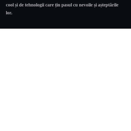
cool și de tehnologii care țin pasul cu nevoile și așteptările
lor.