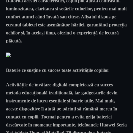
Datorită acestei caracteristici, copiii pot ajusta contrastul,
luminozitatea, claritatea și setările culorilor, pentru mai mult
confort atunci când învață sau citesc. Afișajul dispus pe
ecranul tabletei este asemănător hârtiei, garantând protecția
ochilor și, în același timp, oferind o experiență de lectură
plăcută.
Baterie ce susține cu succes toate activitățile copiilor
Activitățile de învățare digitală completează cu succes
metoda educațională tradițională, iar gadget-urile devin
instrumente de lucru esențiale și foarte utile. Mai mult,
aceste dispozitive îi ajută pe părinți să rămână mereu în
contact cu copiii. Tocmai pentru a evita grija bateriei
descărcate în momente importante, telefoanele Huawei Seria
Y și tableta Huawei MatePad T8 dispun de o baterie