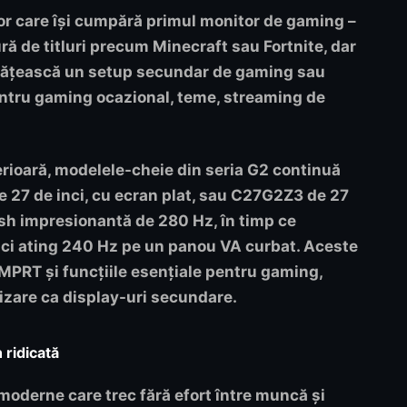
 care își cumpără primul monitor de gaming –
ră de titluri precum Minecraft sau Fortnite, dar
nătățească un setup secundar de gaming sau
pentru gaming ocazional, teme, streaming de
erioară, modelele-cheie din seria G2 continuă
 27 de inci, cu ecran plat, sau
C27G2Z3
de 27
resh impresionantă de 280 Hz, în timp ce
nci ating 240 Hz pe un panou VA curbat. Aceste
MPRT și funcțiile esențiale pentru gaming,
lizare ca display-uri secundare.
 ridicată
oderne care trec fără efort între muncă și