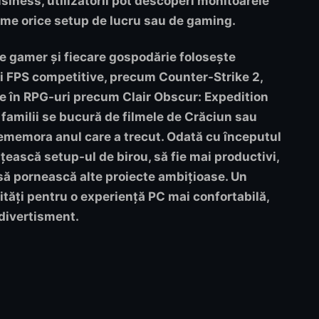
siness, utilizatorii pot descoperi monitoarele
orme orice setup de lucru sau de gaming.
re gamer și fiecare gospodărie folosește
luri FPS competitive, precum Counter-Strike 2,
ste în RPG-uri precum Clair Obscur: Expedition
amilii se bucură de filmele de Crăciun sau
 rememora anul care a trecut. Odată cu începutul
țească setup-ul de birou, să fie mai productivi,
să pornească alte proiecte ambițioase. Un
tăți pentru o experiență PC mai confortabilă,
 divertisment.