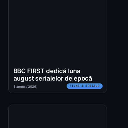
BBC FIRST dedică luna
august serialelor de epocă
FILME & SERIALE
6 august 2026