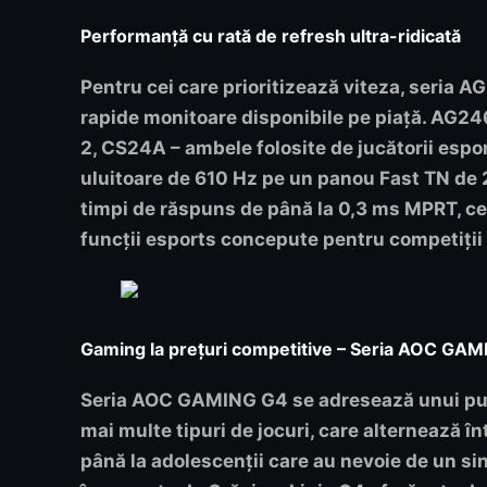
Performanță cu rată de refresh ultra-ridicată
Pentru cei care prioritizează viteza, seria 
rapide monitoare disponibile pe piață.
AG24
2,
CS24A
– ambele folosite de jucătorii espor
uluitoare de
610 Hz
pe un panou Fast TN de 2
timpi de răspuns de până la 0,3 ms MPRT, ce
funcții esports concepute pentru competiții 
Gaming la prețuri competitive – Seria AOC GA
Seria AOC GAMING G4 se adresează unui publ
mai multe tipuri de jocuri, care alternează în
până la adolescenții care au nevoie de un s