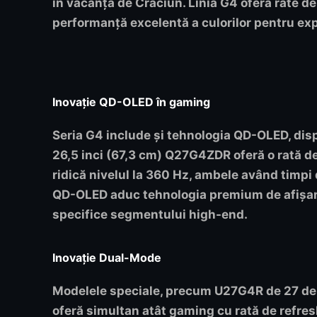
în vacanța de Crăciun. Linia G4 oferă rate de 
performanță excelentă a culorilor pentru exp
Inovație QD-OLED în gaming
Seria G4 include și tehnologia QD-OLED, disp
26,5 inci (67,3 cm)
Q27G4ZDR
oferă o rată d
ridică nivelul la 360 Hz, ambele având timp
QD-OLED aduc tehnologia premium de afișare
specifice segmentului high-end.
Inovație Dual-Mode
Modelele speciale, precum
U27G4R
de 27 de 
oferă simultan atât gaming cu rată de refresh