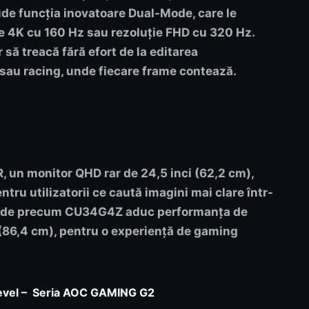
ude funcția inovatoare
Dual-Mode
, care le
ție 4K cu 160 Hz sau rezoluție FHD cu 320 Hz.
 să treacă fără efort de la editarea
S sau racing, unde fiecare frame contează.
R
, un monitor QHD rar de 24,5 inci (62,2 cm),
ntru utilizatorii ce caută imagini mai clare într-
wide precum
CU34G4Z
aduc performanța de
 (86,4 cm), pentru o experiență de gaming
level – Seria AOC GAMING G2