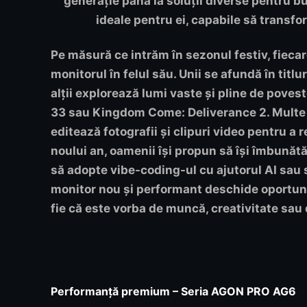
generație până la soluții diverse pentru bu
ideale pentru ei, capabile să transf
Pe măsură ce intrăm în sezonul festiv, fieca
monitorul în felul său. Unii se afundă în tit
alții explorează lumi vaste și pline de pove
33 sau Kingdom Come: Deliverance 2. Multe f
editează fotografii și clipuri video pentru a
noului an, oamenii își propun să își îmbunătă
să adopte vibe-coding-ul cu ajutorul AI sau 
monitor nou și performant deschide oportuni
fie că este vorba de muncă, creativitate sau
Performanță premium – Seria AGON PRO AG6