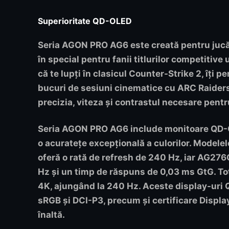
Superioritate QD-OLED
Seria AGON PRO AG6 este creată pentru jucăto
în special pentru fanii titlurilor competitive
că te lupți în clasicul Counter-Strike 2, îți 
bucuri de sesiuni cinematice cu ARC Raiders
precizia, viteza și contrastul necesare pen
Seria AGON PRO AG6 include monitoare QD-OLE
o acuratețe excepțională a culorilor. Modele
oferă o rată de refresh de 240 Hz, iar
AG276
Hz și un timp de răspuns de 0,03 ms GtG. T
4K, ajungând la 240 Hz. Aceste display-uri 
sRGB și DCI-P3, precum și certificare Displa
înaltă.