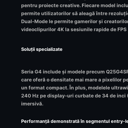
pentru proiecte creative. Fiecare model incl
permite utilizatorilor să aleagă între rezolu
Dual-Mode le permite gamerilor și creatorilor
videoclipurilor 4K la sesiunile rapide de FP
Soluții specializate
Seria G4 include și modele precum
Q25G4S
care oferă o densitate mai mare a pixelilor pe
un format compact. În plus, modelele ultra
240 Hz pe display-uri curbate de 34 de inci
imersivă.
Performanță demonstrată în segmentul entry-