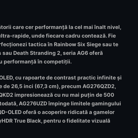
rii care cer performanță la cel mai înalt nivel,
 ultra-rapide, unde fiecare cadru contează. Fie
perfecționezi tactica în Rainbow Six Siege sau te
 sau Death Stranding 2, seria AG6 oferă
tru performanță
în competiții
.
D, cu rapoarte de contrast practic infinite și
le de 26,5 inci (67,3 cm), precum
AG276QZD2
,
QKD2
impresionează cu nu mai puțin de 500
otodată,
AG276UZD
împinge limitele gamingului
QD-OLED oferă o acoperire ridicată a gamelor
yHDR True Black, pentru o fidelitate vizuală