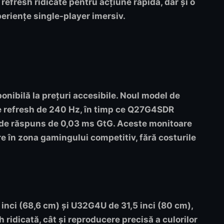
refresh ridicate pentru acțiune rapidă, dar și o
eriențe single-player imersiv.
onibilă la prețuri accesibile. Noul model de
e refresh de 240 Hz, în timp ce
Q27G4SDR
i de răspuns de 0,03 ms GtG. Aceste monitoare
 în zona gamingului competitiv, fără costurile
inci (68,6 cm) și
U32G4U
de 31,5 inci (80 cm),
 ridicată, cât și reproducere precisă a culorilor