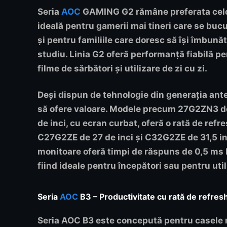
Seria
AOC
GAMING G2 rămâne preferata celor
ideală pentru gamerii mai tineri care se bucu
și pentru familiile care doresc să își îmbu
studiu. Linia G2 oferă performanță fiabilă 
filme de sărbători și utilizare de zi cu zi.
Deși dispun de tehnologie din generația ant
să ofere valoare. Modele precum
27G2ZN3
de
de inci, cu ecran curbat, oferă o rată de ref
C27G2ZE
de 27 de inci și
C32G2ZE
de 31,5 i
monitoare oferă timpi de răspuns de 0,5 ms 
fiind ideale pentru începători sau pentru uti
Seria
AOC
B3
–
Productivitate cu rată de refresh
Seria AOC B3 este concepută pentru casele m