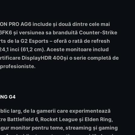
AGON PRO AG6 include și două dintre cele mai
6FK6
și versiunea sa branduită Counter-Strike
ts de la G2 Esports – oferă o rată de refresh
4,1 inci (61,2 cm). Aceste monitoare includ
rtificare
DisplayHDR 400
și o serie completă de
profesioniste.
MING G4
ic larg, de la gamerii care experimentează
tre Battlefield 6, Rocket League și Elden Ring,
ingur monitor pentru teme, streaming și gaming