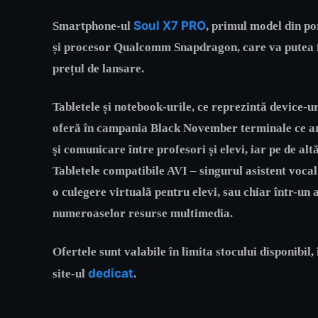
Soul X7 PRO
Smartphone-ul
, primul model din p
și procesor Qualcomm Snapdragon, care va putea fi
prețul de lansare.
Tabletele și notebook-urile
, ce reprezintă device-u
oferă în campania Black November terminale ce ar 
şi comunicare între profesori şi elevi, iar pe de al
Tabletele compatibile AVI – singurul asistent voca
o culegere virtuală pentru elevi, sau chiar într-un 
numeroaselor resurse multimedia.
Ofertele sunt valabile în limita stocului disponibil
dedicat
site-ul
.