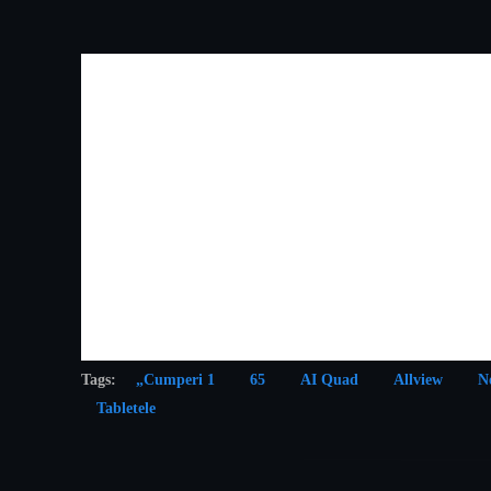
Tags:
„Cumperi 1
65
AI Quad
Allview
N
Tabletele