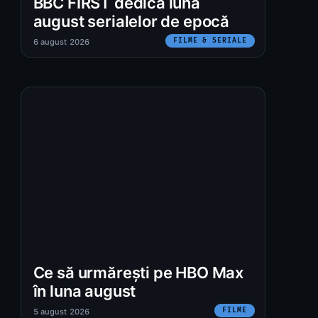
BBC FIRST dedică luna
august serialelor de epocă
FILME & SERIALE
6 august 2026
:
Ce să urmărești pe HBO Max
în luna august
FILME
5 august 2026