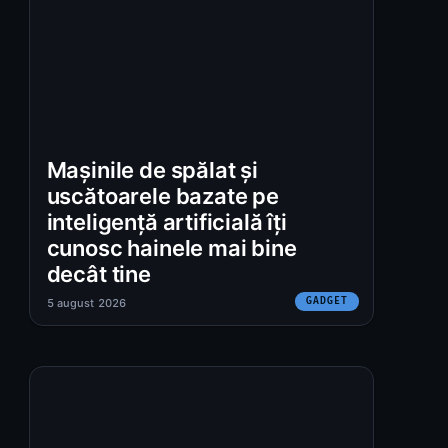
Mașinile de spălat și
uscătoarele bazate pe
inteligență artificială îți
cunosc hainele mai bine
decât tine
GADGET
5 august 2026