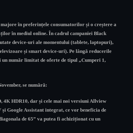
 majore în preferințele consumatorilor și o creștere a
ăților în mediul online. În cadrul campaniei Black
utate device-uri ale momentului (tablete, laptopuri),
 televizoare și smart device-uri). Pe lângă reducerile
 un număr limitat de oferte de tipul „Cumperi 1,
k November, se numără:
 4K HDR10, dar și cele mai noi versiuni Allview
V
și
Google Assistant
integrat, ce vor beneficia de
iagonala de 65” va putea fi achiziționat cu un