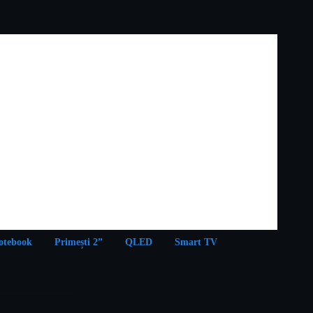
otebook
Primești 2”
QLED
Smart TV