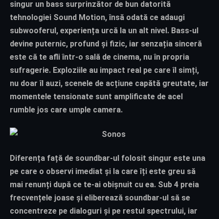
singur un bass surprinzător de bun datorită
tehnologiei Sound Motion, însă odată ce adaugi
subwooferul, experiența urcă la un alt nivel. Bass-ul
devine puternic, profund și fizic, iar senzația sinceră
este că te afli într-o sală de cinema, nu în propria
sufragerie. Exploziile au impact real pe care îl simți,
nu doar îl auzi, scenele de acțiune capătă greutate, iar
momentele tensionate sunt amplificate de acel
rumble jos care umple camera.
Diferența față de soundbar-ul folosit singur este una
pe care o observi imediat și la care îți este greu să
mai renunți după ce te-ai obișnuit cu ea. Sub 4 preia
frecvențele joase și eliberează soundbar-ul să se
concentreze pe dialoguri și pe restul spectrului, iar