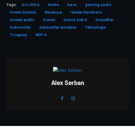
Tags:
Arc Ultra
Audio
bass
gaming audio
Home Cinema
Recenzie
review hardware
sistem audio
Sonos
Sonos Sub 4
Soundbar
Subwoofer
subwoofer wireless
Tehnologie
Trueplay
WiFi 6
Alex Serban