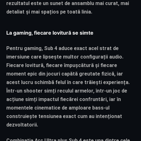
rezultatul este un sunet de ansamblu mai curat, mai
detaliat și mai spațios pe toată linia.
La gaming, fiecare lovitură se simte
Pentru gaming, Sub 4 aduce exact acel strat de
imersiune care lipsește multor configurații audio.
Fiecare lovitură, fiecare împușcătură și fiecare
moment epic din jocuri capătă greutate fizică, iar
acest lucru schimbă felul în care trăiești experiența.
Într-un shooter simți reculul armelor, într-un joc de
acțiune simți impactul fiecărei confruntări, iar în
momentele cinematice de amploare bass-ul
construiește tensiunea exact cum au intenționat
dezvoltatorii.
Combinația Arc Ultra plus Sub 4 este una dintre cele