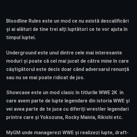
Bloodline Rules
este un mod ce nu există descalificări
și ai alături de tine trei alți luptători ce te vor ajuta în
timpul luptei.
Underground
este unul dintre cele mai interesante
moduri și poate că cel mai jucat de către mine în care
câștigătorul este decis doar când adversarul renunță
sau nu se mai poate ridicat de jos.
Showcase
este un mod clasic în titlurile WWE 2K în
care avem parte de lupte legendare din istoria WWE și
vei avea parte de te juca cu diferiți wrestler legendari
printre care și Yokozuna, Rocky Maivia, Rikishi etc.
MyGM
unde managerezi WWE și realizezi lupte, draft-