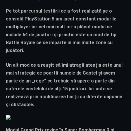
Pe tot parcursul testării ce a fost realizată pe o
consolă PlayStation 5 am jucat constant modurile
multiplayer iar cel mai mult mi-a plăcut modul ce
include 64 de jucători și practic este un mod de tip
Battle Royale ce se împarte în mai multe zone cu
jucători.
Un alt mod ce a reușit să îmi atragă atenția este unul
mai strategic ce poartă numele de Castel și avem
parte de un „rege” ce trebuie să apere o parte din
cuferele castelului de alți 15 jucători. Iar asta se
realizează prin modificarea hărții cu diferite capcane
și obstacole.
Modul Grand Prix revine în Super Bomberman R și