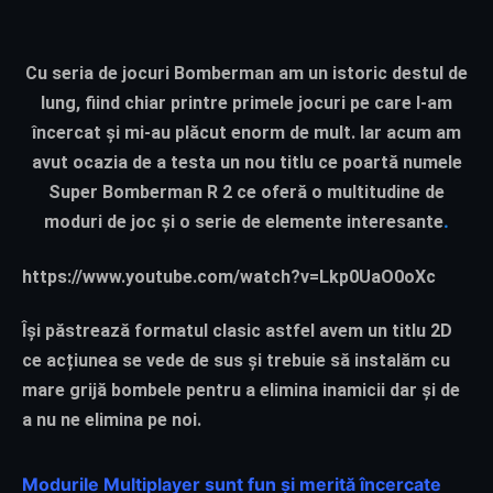
Cu seria de jocuri Bomberman am un istoric destul de
lung, fiind chiar printre primele jocuri pe care l-am
încercat și mi-au plăcut enorm de mult. Iar acum am
avut ocazia de a testa un nou titlu ce poartă numele
Super Bomberman R 2 ce oferă o multitudine de
.
moduri de joc și o serie de elemente interesante
https://www.youtube.com/watch?v=Lkp0UaO0oXc
Își păstrează formatul clasic astfel avem un titlu 2D
ce acțiunea se vede de sus și trebuie să instalăm cu
mare grijă bombele pentru a elimina inamicii dar și de
a nu ne elimina pe noi.
Modurile Multiplayer sunt fun și merită încercate