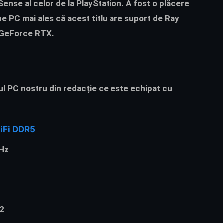
Sense al celor de la PlayStation. A fost o plăcere
 pe PC mai ales că acest titlu are suport de Ray
A GeForce RTX.
rul PC nostru din redacție ce este echipat cu
iFi DDR5
Hz
V2