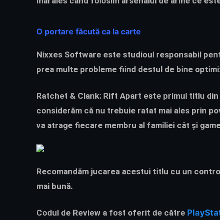
mai ales când folosim arsenalul de arme ce este
O portare făcută ca la carte
Nixxes Software
este studioul responsabil pent
prea multe probleme fiind destul de bine optimi
Ratchet & Clank: Rift Apart
este primul titlu di
considerăm că nu trebuie ratat mai ales prin p
va atrage fiecare membru al familiei cât și game
Recomandăm jucarea acestui titlu cu un contro
mai bună.
Codul de Review a fost oferit de către
PlaySta