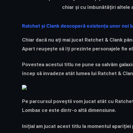
chiar și cu îmbunătățiri altele
Ratchet și Clank descoperă existența unor noi l
Chiar dacă nu ați mai jucat
Ratchet & Clank
pân
Apart reușește să îți prezinte personajele fie el
Povestea acestui titlu ne pune sa salvăm galaxia
încep să invadeze atât lumea lui
Ratchet & Cla
Pe parcursul poveștii vom jucat atât cu Ratchet
Lombax ce este dintr-o altă dimensiune.
Inițial am jucat acest titlu la momentul apariți