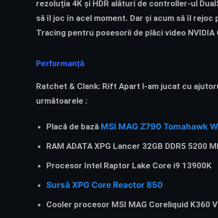
rezoluția 4K și HDR alături de controller-ul Dual
să îl joc în acel moment. Dar și acum să îl rejoc
Tracing pentru posesorii de plăci video NVIDI
Performanță
Ratchet & Clank: Rift Apart
l-am jucat cu ajuto
următoarele :
Placă de bază
MSI MAG Z790 Tomahawk W
RAM ADATA XPG Lancer 32GB DDR5 5200 M
Procesor Intel Raptor Lake Core i9 13900K
Sursă XPG Core Reactor 850
Cooler procesor MSI MAG Coreliquid K360 