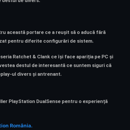
 destul de divers.
ru această portare ce a reușit să o aducă fără
zat pentru diferite configurări de sistem.
n seria Ratchet & Clank ce își face apariția pe PC și
ovestea destul de interesantă ce suntem siguri că
play-ul divers și antrenant.
ller PlayStation DualSense pentru o experiență
tion România.