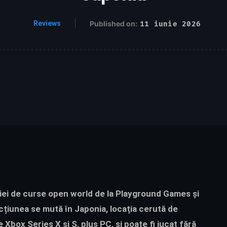
Reviews
Published on:
11 iunie 2026
riei de curse open world de la Playground Games și
țiunea se mută în Japonia, locația cerută de
 Xbox Series X și S, plus PC, și poate fi jucat fără