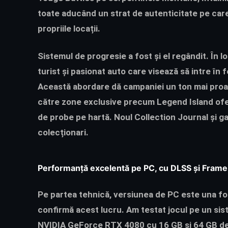
toate aducând un strat de autenticitate pe care
propriile locații.
Sistemul de progresie a fost și el regândit. În l
turist și pasionat auto care visează să intre în f
Această abordare dă campaniei un ton mai proas
către zone exclusive precum Legend Island ofer
de probe pe hartă. Noul Collection Journal și 
colecționari.
Performanță excelentă pe PC, cu DLSS și Frame
Pe partea tehnică, versiunea de PC este una foa
confirmă acest lucru. Am testat jocul pe un si
NVIDIA GeForce RTX 4080 cu 16 GB și 64 GB de