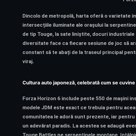
Dincolo de metropolă, harta oferă o varietate im
intersecțiile iluminate ale orașului la serpent
de tip Touge, la sate liniștite, docuri industri
diversitate face ca fiecare sesiune de joc să arat
constant să te abați de la traseul principal pe
viraj.
Cultura auto japoneză, celebrată cum se cuvine
Forza Horizon 6 include peste 550 de mașini ins
modele JDM este exact ce trebuia pentru aceas
comunitatea le adoră sunt prezente, iar pentru p
un adevărat paradis. La acestea se adaugă even
Touge Battles pe serpentinele montane, întâlnir