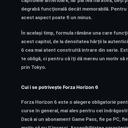
capitolele anterioare, iar partea narativă, deși
degrabă funcțională decât memorabilă. Pentru v
acest aspect poate fi un minus.
În același timp, formula rămâne una care funcț
acest capitol, de la densitatea hărții la autenti
6 cea mai atent construită intrare din serie. Est
te obligă, ci pentru că îți dă mereu un motiv să 
prin Tokyo.
Cui i se potrivește Forza Horizon 6
Forza Horizon 6 este o alegere obligatorie pentru
curse în general, mai ales pentru cei îndrăgosti
Dacă ai un abonament Game Pass, fie pe PC, fie p
motiv să nu îl încerci. Accesibilitatea caracterist