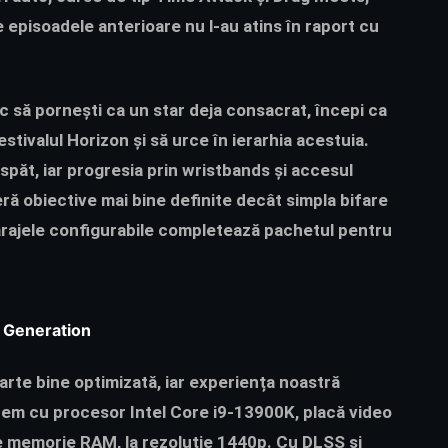
 episoadele anterioare nu l-au atins în raport cu
oc să pornești ca un star deja consacrat, începi ca
estivalul Horizon și să urce în ierarhia acestuia.
păt, iar progresia prin wristbands și accesul
ă obiective mai bine definite decât simpla bifare
garajele configurabile completează pachetul pentru
 Generation
rte bine optimizată, iar experiența noastră
stem cu procesor Intel Core i9-13900K, placă video
 memorie RAM, la rezoluție 1440p. Cu DLSS și