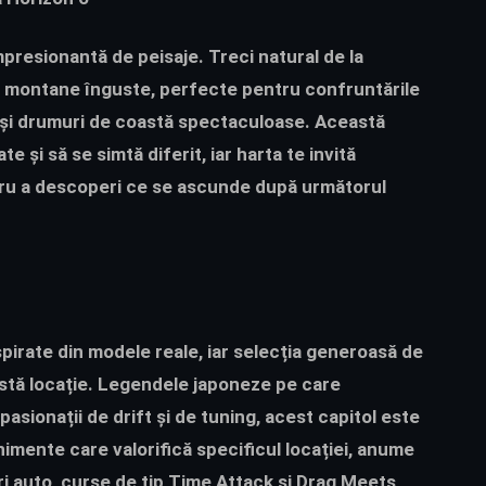
presionantă de peisaje. Treci natural de la
ine montane înguste, perfecte pentru confruntările
ale și drumuri de coastă spectaculoase. Această
e și să se simtă diferit, iar harta te invită
ntru a descoperi ce se ascunde după următorul
pirate din modele reale, iar selecția generoasă de
tă locație. Legendele japoneze pe care
asionații de drift și de tuning, acest capitol este
imente care valorifică specificul locației, anume
i auto, curse de tip Time Attack și Drag Meets,