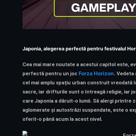
Japonia, alegerea perfectă pentru festivalul Ho
Cea mai mare noutate a acestui capitol este, evi
perfectă pentru un joc
Forza Horizon
. Vedeta 
cel mai amplu spațiu urban construit vreodată în
sacre, iar drifturile sunt o întreagă religie, ia
care Japonia a dăruit-o lumii. Să alergi printre
aglomerate și autostrăzi suspendate, este o exp
oferit-o până acum la acest nivel.