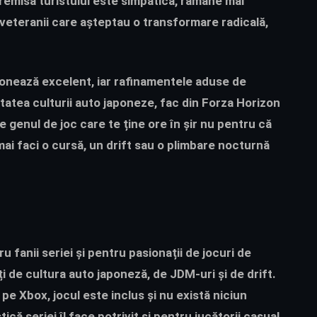
 premisa turistului este simpatică, rămâne mai
eteranii care așteptau o transformare radicală,
ionează excelent, iar rafinamentele aduse de
citatea culturii auto japoneze, fac din Forza Horizon
e genul de joc care te ține ore în șir nu pentru că
mai faci o cursă, un drift sau o plimbare nocturnă
 fanii seriei și pentru pasionații de jocuri de
ți de cultura auto japoneză, de JDM-uri și de drift.
e Xbox, jocul este inclus și nu există niciun
ică seriei îl face potrivit și pentru jucătorii casual