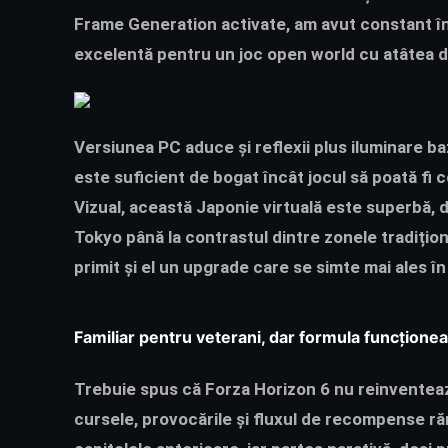
Frame Generation activate, am avut constant înt
excelentă pentru un joc open world cu atâtea de
Versiunea PC aduce și reflexii plus iluminare baz
este suficient de bogat încât jocul să poată fi
Vizual, această Japonie virtuală este superbă, de
Tokyo până la contrastul dintre zonele tradițion
primit și el un upgrade care se simte mai ales în
Familiar pentru veterani, dar formula funcțione
Trebuie spus că Forza Horizon 6 nu reinventează
cursele, provocările și fluxul de recompense r