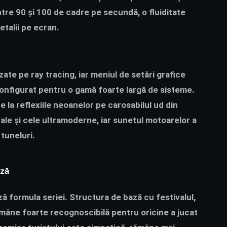
re 90 și 100 de cadre pe secundă, o fluiditate
talii pe ecran.
ate pe ray tracing, iar meniul de setări grafice
 configurat pentru o gamă foarte largă de sisteme.
 la reflexiile neoanelor pe carosabilul ud din
ale și cele ultramoderne, iar sunetul motoarelor a
 tuneluri.
ază
 formula seriei. Structura de bază cu festivalul,
ămâne foarte recognoscibilă pentru oricine a jucat