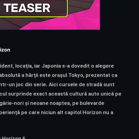
rizon
dent, locația, iar Japonia s-a dovedit o alegere
absolută a hărții este orașul Tokyo, prezentat ca
tr-un joc din serie. Aici cursele de stradă sunt
r jocul surprinde exact această cultură auto unică pe
 zgârie-nori și neoane noaptea, pe bulevarde
eriență pe care niciun alt capitol Horizon nu a