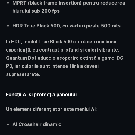
MPRT (black frame insertion) pentru reducerea
blurului sub 200 fps
HDR True Black 500, cu vârfuri peste 500 nits
În HDR, modul True Black 500 oferă cea mai bună
experiență, cu contrast profund și culori vibrante.
Quantum Dot aduce o acoperire extinsă a gamei DCI-
P3, iar culorile sunt intense fără a deveni
suprasaturate.
Funcții AI și protecția panoului
Un element diferențiator este meniul AI:
AI Crosshair
dinamic