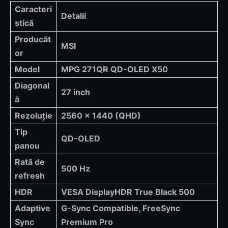
Caracteri
Detalii
stică
Producăt
MSI
or
Model
MPG 271QR QD-OLED X50
Diagonal
27 inch
ă
Rezoluție
2560 x 1440 (QHD)
Tip
QD-OLED
panou
Rată de
500 Hz
refresh
HDR
VESA DisplayHDR True Black 500
Adaptive
G-Sync Compatible, FreeSync
Sync
Premium Pro