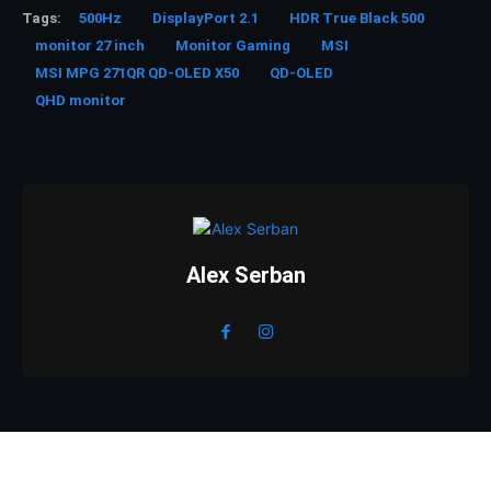
Tags:
500Hz
DisplayPort 2.1
HDR True Black 500
monitor 27 inch
Monitor Gaming
MSI
MSI MPG 271QR QD-OLED X50
QD-OLED
QHD monitor
Alex Serban