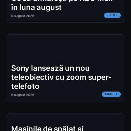
în luna august
FILME
5 august 2026
Sony lansează un nou
teleobiectiv cu zoom super-
telefoto
GADGET
5 august 2026
Mașinile de spălat și