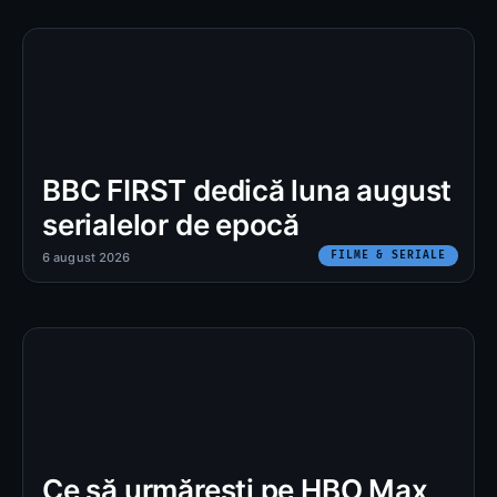
BBC FIRST dedică luna august
serialelor de epocă
FILME & SERIALE
6 august 2026
Ce să urmărești pe HBO Max