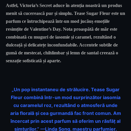
Astfel, Victoria’s Secret aduce în atenția noastră un produs
menit să cucerească pur și simplu. Tease Sugar Fleur este un
parfum ce întruchipează într-un mod jucăuș emoțiile
resimțite de Valentine’s Day. Nota proaspătă de măr este
combinată cu muguri de iasomie și caramel, rezultând o
dulceață și delicatețe inconfundabile. Accentele subtile de
gumă de mestecat, chihlimbar și lemn de santal creează o
senzație sofisticată și aparte.
„Un pop instantaneu de strălucire. Tease Sugar
Fleur combină într-un mod surprinzător iasomia
cu caramelul roz, rezultând o atmosferă unde
aria florală și cea gurmandă fac front comun. Am
încercat prin acest parfum să oferim un răsfăț al
simțurilor.” —Linda Song, maestru parfumier.