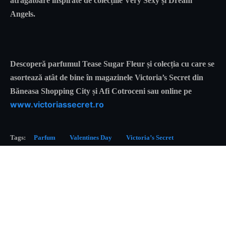
atrăgătoare inspirate de colecțiile Very Sexy și Dream
Angels.
Descoperă parfumul Tease Sugar Fleur și colecția cu care se
asortează atât de bine în magazinele Victoria’s Secret din
Băneasa Shopping City și Afi Cotroceni sau online pe
www.victoriassecret.ro
Tags:
Parfum
Valentines Day
Victoria’s Secret