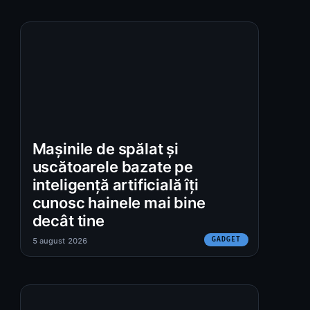
Mașinile de spălat și
uscătoarele bazate pe
inteligență artificială îți
cunosc hainele mai bine
decât tine
GADGET
5 august 2026