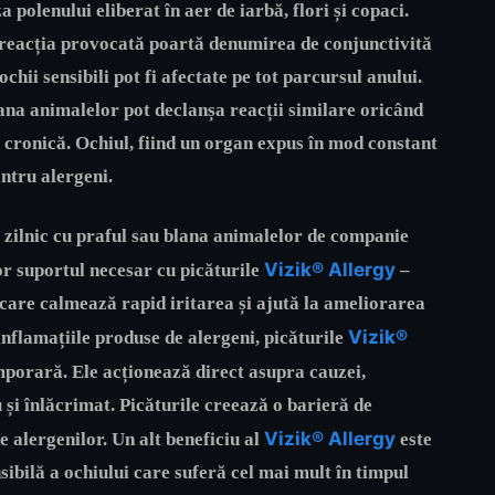
 polenului eliberat în aer de iarbă, flori și copaci.
ar reacția provocată poartă denumirea de conjunctivită
chii sensibili pot fi afectate pe tot parcursul anului.
lana animalelor pot declanșa reacții similare oricând
ă cronică. Ochiul, fiind un organ expus în mod constant
entru alergeni.
l zilnic cu praful sau blana animalelor de companie
Vizik® Allergy
or suportul necesar cu picăturile
–
, care calmează rapid iritarea și ajută la ameliorarea
Vizik®
nflamațiile produse de alergeni, picăturile
porară. Ele acționează direct asupra cauzei,
 și înlăcrimat. Picăturile creează o barieră de
Vizik® Allergy
e alergenilor. Un alt beneficiu al
este
sibilă a ochiului care suferă cel mai mult în timpul