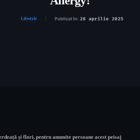
Allergy!
Publicat în:
28 aprilie 2025
Lifestyle
erdeață și flori, pentru anumite persoane acest peisaj