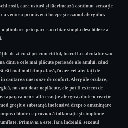
chi roșii, care ustură și lăcrimează continuu, senzație
 cu venirea primăverii începe și sezonul alergiilor.
 o plimbare prin parc sau chiar simpla deschidere a
i.
țile de zi cu zi precum cititul, lucrul la calculator sau
una dintre cele mai plăcute perioade ale anului, când
 cât mai mult timp afară, în aer cei afectați de
 în căutarea unei oaze de confort. Alergiile oculare,
gică, nu sunt doar neplăcute, ele pot fi extrem de
ea apar, ca orice altă reacție alergică, dintr-o reacție
 mod greșit o substanță inofensivă drept o amenințare.
compus chimic ce provoacă inflamație și simptome
umflate. Primăvara este, fără îndoială, sezonul