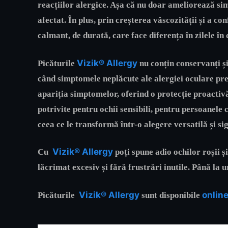
reacțiilor alergice. Așa că nu doar ameliorează sim
afectat. În plus, prin creșterea vâscozității și a con
calmant, de durată, care face diferența în zilele în 
Vizik® Allergy
Picăturile
nu conțin conservanți și
când simptomele neplăcute ale alergiei oculare preia
apariția simptomelor, oferind o protecție proactivă
potrivite pentru ochii sensibili, pentru persoanele c
ceea ce le transformă într-o alegere versatilă și si
Vizik® Allergy
Cu
poți spune adio ochilor roșii ș
lăcrimat excesiv și fără frustrări inutile. Până la
Vizik® Allergy
onlin
Picăturile
sunt disponibile