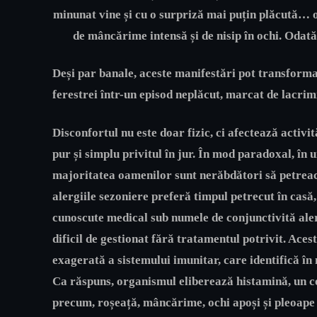
minunat vine și cu o surpriză mai puțin plăcută… o
de mâncărime intensă și de nisip în ochi. Odată
Deși par banale, aceste manifestări pot transforma
ferestrei într-un episod neplăcut, marcat de lacrim
Disconfortul nu este doar fizic, ci afectează activită
pur și simplu privitul în jur. În mod paradoxal, în 
majoritatea oamenilor sunt nerăbdători să petreacă
alergiile sezoniere preferă timpul petrecut în casă,
cunoscute medical sub numele de conjunctivită aler
dificil de gestionat fără tratamentul potrivit. Acest
exagerată a sistemului imunitar, care identifică în
Ca răspuns, organismul eliberează histamină, un 
precum, roșeață, mâncărime, ochi apoși și pleoape 