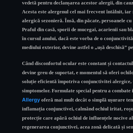
vedetă pentru declanșarea acestor alergii, din cauza
Acesta este alergenul cel mai frecvent întâlnit, i
alergică sezonieră. Însă, din păcate, persoanele cu o
Praful din casă, sporii de mucegai, acarienii sau b
în cursul anului, dacă este vorba de o conjunctivit
mediului exterior, devine astfel o „ușă deschisă” p
Când disconfortul ocular este constant și contactu
devine greu de suportat, e momentul să oferi ochil
soluție eficientă împotriva conjunctivitei alergice
simptomelor. Formulate special pentru a combate i
Allergy
oferă mai mult decât o simplă ușurare tem
inflamația conjunctivei, calmând ochiul iritat, roșu
protecție care apără ochiul de influențele nocive al
regenerarea conjunctivei, acea zonă delicată și sen