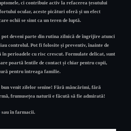
ptomele, ci contribuie activ la refacerea țesutului
fortului ocular, aceste picături oferă și un efect
care ochii se simt ca un teren de luptă.
 pot deveni parte din rutina zilnică de îngrijire atunci
u controlul. Pot fi folosite și preventiv, înainte de
 în perioadele cu risc crescut. Formulate delicat, sunt
are poartă lentile de contact și chiar pentru copii,
gură pentru întreaga familie.
i bun venit zilelor senine! Fără mâncărimi, fără
 urmă, frumusețea naturii e făcută să fie admirată!
e
sau în farmacii.