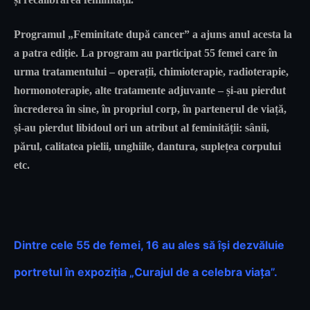
Programul „Feminitate după cancer” a ajuns anul acesta la
a patra ediție. La program au participat 55 femei care în
urma tratamentului – operații, chimioterapie, radioterapie,
hormonoterapie, alte tratamente adjuvante – și-au pierdut
încrederea în sine, în propriul corp, în partenerul de viață,
și-au pierdut libidoul ori un atribut al feminității: sânii,
părul, calitatea pielii, unghiile, dantura, suplețea corpului
etc.
Dintre cele 55 de femei, 16 au ales să își dezvăluie
portretul în expoziția „Curajul de a celebra viața”.