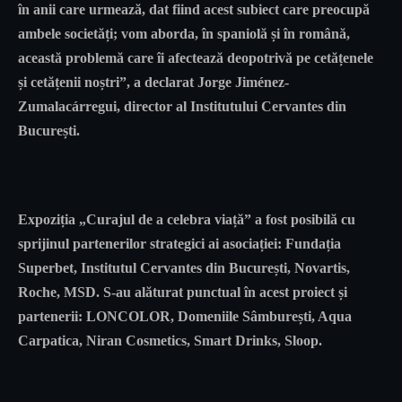
în anii care urmează, dat fiind acest subiect care preocupă
ambele societăți; vom aborda, în spaniolă și în română,
această problemă care îi afectează deopotrivă pe cetățenele
și cetățenii noștri”, a declarat
Jorge Jiménez-
Zumalacárregui
, director al Institutului Cervantes din
București.
Expoziția „Curajul de a celebra viață” a fost posibilă cu
sprijinul partenerilor strategici ai asociației: Fundația
Superbet, Institutul Cervantes din București, Novartis,
Roche, MSD. S-au alăturat punctual în acest proiect și
partenerii: LONCOLOR, Domeniile Sâmburești, Aqua
Carpatica, Niran Cosmetics, Smart Drinks, Sloop.