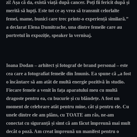
zi! Așa că da, există viață după cancer. Poți fii fericit după și
merită să lupți. Este tot ce aș vrea să transmit celorlalte
femei, mame, bunici care trec printr-o experiență similară.”
a declarat
Elena Dumitrache
, una dintre femeile care au
portretul în expoziție, speaker la vernisaj.
Ioana Dodan
– arhitect și fotograf de brand personal – este
cea care a fotografiat femeile din Imunis. Ea spune că „a fost
o încântare să am atât de multă energie pozitivă în studio.
Fiecare femeie a venit în fața aparatului meu cu multă
dragoste pentru ea, cu bucurie și cu blândețe. A fost un
moment de celebrare atât pentru mine, cât și pentru ele. Cu
unele dintre ele am plâns, cu TOATE am râs, ne-am
conectat cu siguranță și simt că am făcut împreună mai mult
decât o poză. Am creat împreună un manifest pentru o