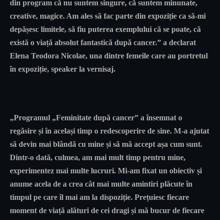
din program că nu suntem singure, că suntem minunate,
creative, magice. Am ales să fac parte din expoziție ca să-mi
depășesc limitele, să fiu puterea exemplului că se poate, că
există o viață absolut fantastică după cancer.” a declarat
Elena Teodora Nicolae
, una dintre femeile care au portretul
în expoziție, speaker la vernisaj.
„Programul „Feminitate după cancer” a însemnat o
regăsire și în același timp o redescoperire de sine. M-a ajutat
să devin mai blândă cu mine și să mă accept așa cum sunt.
Dintr-o dată, culmea, am mai mult timp pentru mine,
experimentez mai multe lucruri. Mi-am fixat un obiectiv și
anume acela de a crea cât mai multe amintiri plăcute în
timpul pe care îl mai am la dispoziție. Prețuiesc fiecare
moment de viață alături de cei dragi și mă bucur de fiecare