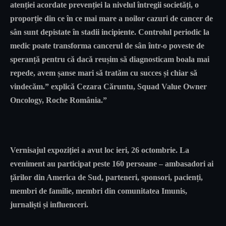
atenției acordate prevenției la nivelul întregii societăți, o
proporție din ce în ce mai mare a noilor cazuri de cancer de
sân sunt depistate în stadii incipiente. Controlul periodic la
medic poate transforma cancerul de sân într-o poveste de
speranță pentru că dacă reușim să diagnosticam boala mai
repede, avem șanse mari să tratăm cu succes și chiar să
vindecăm.” explică
Cezara Căruntu
, Squad Value Owner
Oncology, Roche România.”
Vernisajul expoziției a avut loc ieri, 26 octombrie. La
eveniment au participat peste 160 persoane – ambasadori ai
țărilor din America de Sud, parteneri, sponsori, pacienți,
membri de familie, membri din comunitatea Imunis,
jurnaliști și influenceri.