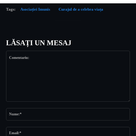
Tags:
Asociației Imunis
Curajul de a celebra viața
LĂSAȚI UN MESAJ
Comentariu:
Nu
Ema