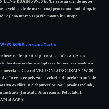
ON LONG DRAIN 5W-30 E6/E9 este un ulei de motor
oteja vehiculele de mare tonaj pentru mai mult timp, în
vind reglementarea și performanța în Europa.
5W-30 E6/E9 din gama Castrol
inclusiv noile specificații E8 și E11 ale ACEA HD.
tății hardware-ului și adoptarea tot mai răspândită a
lelor comerciale. Castrol VECTON LONG DRAIN 5W-30
ive în ceea ce privește nivelurile de performanță ale
otriva oxidării și a depunerilor. Noul produs include,
Institute (Institutul American al Petrolului),
e API și ACEA.