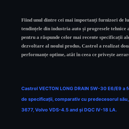
Fiind unul dintre cei mai importanți furnizori de l
tendințele din industria auto și progresele tehnic
pentru a răspunde celor mai recente specificații al
dezvoltare al noului produs, Castrol a realizat dou
performanțe optime, atât în ceea ce privește aerarea
Castrol VECTON LONG DRAIN 5W-30 E6/E9 a fos
de specificații, comparativ cu predecesorul său
3677, Volvo VDS-4.5 and și DQC IV-18 LA.