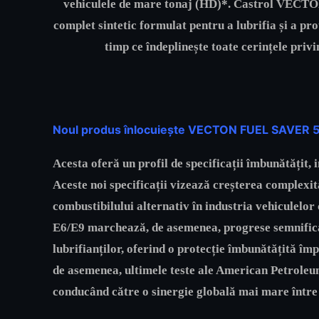
vehiculele de mare tonaj (HD)*. Castrol VECT
complet sintetic formulat pentru a lubrifia și a pr
timp ce îndeplinește toate cerințele pri
Noul produs înlocuiește VECTON FUEL SAVER 
Acesta oferă un profil de specificații îmbunătățit, 
Aceste noi specificații vizează creșterea complexi
combustibilului alternativ în industria vehicu
E6/E9 marchează, de asemenea, progrese semnificat
lubrifianților, oferind o protecție îmbunătățită împ
de asemenea, ultimele teste ale American Petroleum 
conducând către o sinergie globală mai mare într