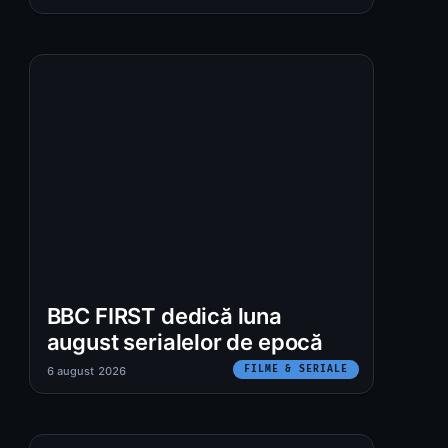
BBC FIRST dedică luna
august serialelor de epocă
FILME & SERIALE
6 august 2026