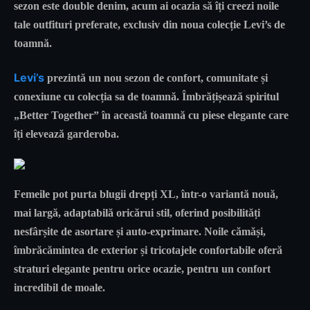
sezon este double denim, acum ai ocazia să îți creezi noile
tale outfituri preferate, exclusiv din noua colecție Levi’s de
toamnă.
Levi’s
prezintă un nou sezon de confort, comunitate și
conexiune cu colecția sa de toamnă. Îmbrățișează spiritul
„Better Together” în această toamnă cu piese elegante care
îți elevează garderoba.
Femeile pot purta blugii drepți XL, într-o variantă nouă,
mai largă, adaptabilă oricărui stil, oferind posibilități
nesfârșite de asortare și auto-exprimare. Noile cămăși,
îmbrăcămintea de exterior și tricotajele confortabile oferă
straturi elegante pentru orice ocazie, pentru un confort
incredibil de moale.