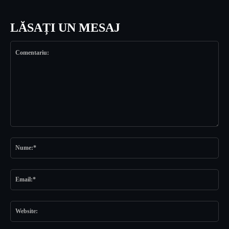
LĂSAȚI UN MESAJ
Comentariu:
Nu
Ema
Web