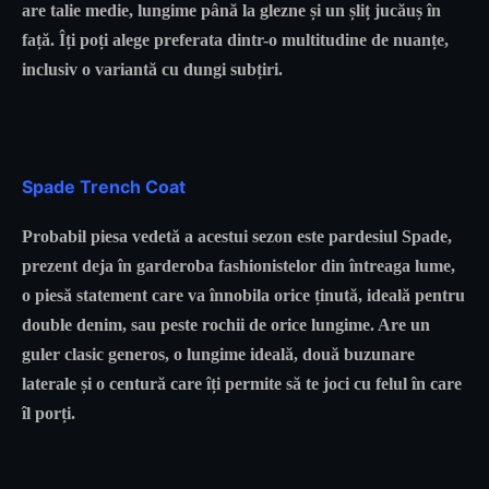
are talie medie, lungime până la glezne și un șliț jucăuș în
față. Îți poți alege preferata dintr-o multitudine de nuanțe,
inclusiv o variantă cu dungi subțiri.
Spade Trench Coat
Probabil piesa vedetă a acestui sezon este pardesiul Spade,
prezent deja în garderoba fashionistelor din întreaga lume,
o piesă statement care va înnobila orice ținută, ideală pentru
double denim, sau peste rochii de orice lungime. Are un
guler clasic generos, o lungime ideală, două buzunare
laterale și o centură care îți permite să te joci cu felul în care
îl porți.