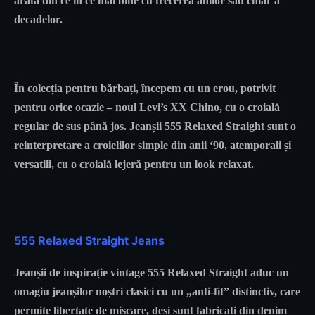
arată din ce în ce mai bine cu trecerea anilor sau chiar a
decadelor.
În colecția pentru bărbați, începem cu un erou, potrivit
pentru orice ocazie – noul Levi’s XX Chino, cu o croială
regular de sus până jos. Jeanșii 555 Relaxed Straight sunt o
reinterpretare a croielilor simple din anii ‘90, atemporali și
versatili, cu o croială lejeră pentru un look relaxat.
555 Relaxed Straight Jeans
Jeanșii de inspirație vintage 555 Relaxed Straight aduc un
omagiu jeanșilor noștri clasici cu un „anti-fit” distinctiv, care
permite libertate de mișcare, deși sunt fabricați din denim