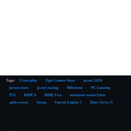
Tags:
Cross-play
Epic Games Store
jocuri 2026
jocuri moto
jocuri racing
Milestone
PC Gaming
PS5
RIDE 6
RIDE Fest
simulator motociclete
split-screen
Steam
Unreal Engine 5
Xbox Series X