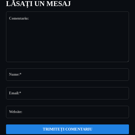
LĂSAȚI UN MESAJ
Comentariu:
Nu
Ema
Web