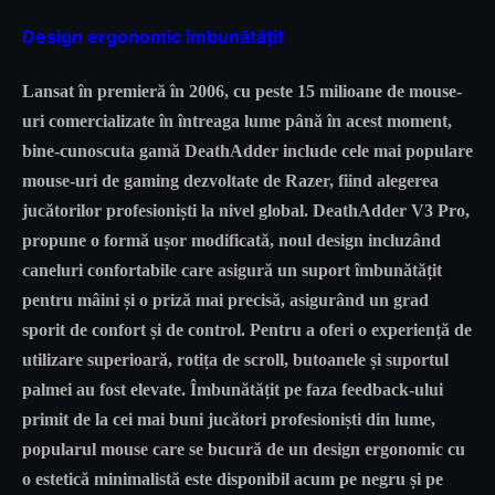
Design ergonomic îmbunătățit
Lansat în premieră în 2006, cu peste 15 milioane de mouse-
uri comercializate în întreaga lume până în acest moment,
bine-cunoscuta gamă DeathAdder include cele mai populare
mouse-uri de gaming dezvoltate de Razer, fiind alegerea
jucătorilor profesioniști la nivel global. DeathAdder V3 Pro,
propune o formă ușor modificată, noul design incluzând
caneluri confortabile care asigură un suport îmbunătățit
pentru mâini și o priză mai precisă, asigurând un grad
sporit de confort și de control. Pentru a oferi o experiență de
utilizare superioară, rotița de scroll, butoanele și suportul
palmei au fost elevate. Îmbunătățit pe faza feedback-ului
primit de la cei mai buni jucători profesioniști din lume,
popularul mouse care se bucură de un design ergonomic cu
o estetică minimalistă este disponibil acum pe negru și pe