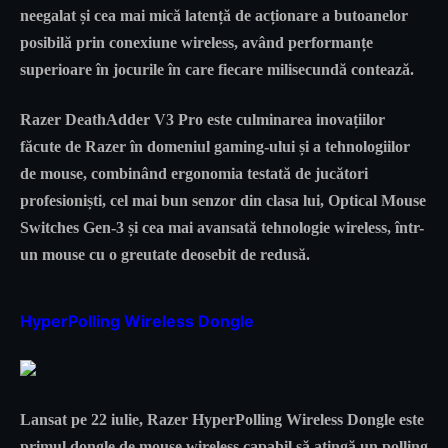
neegalat și cea mai mică latență de acționare a butoanelor
posibilă prin conexiune wireless, având performanțe
superioare în jocurile în care fiecare milisecundă contează.
Razer DeathAdder V3 Pro este culminarea inovațiilor
făcute de Razer în domeniul gaming-ului și a tehnologiilor
de mouse, combinând ergonomia testată de jucători
profesioniști, cel mai bun senzor din clasa lui, Optical Mouse
Switches Gen-3 și cea mai avansată tehnologie wireless, într-
un mouse cu o greutate deosebit de redusă.
HyperPolling Wireless Dongle
Lansat pe 22 iulie, Razer HyperPolling Wireless Dongle este
primul dongle de mouse wireless capabil să atingă un polling