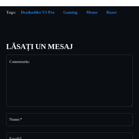
Tags:
Deathadder V3 Pro
Gaming
Mouse
Razer
LĂSAȚI UN MESAJ
Comentariu:
Nu
Ema